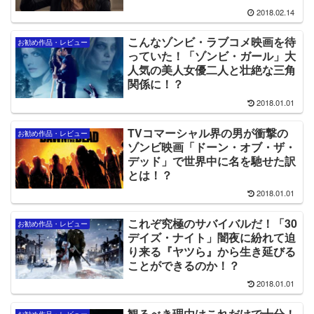
2018.02.14
こんなゾンビ・ラブコメ映画を待
お勧め作品・レビュー
っていた！「ゾンビ・ガール」大
人気の美人女優二人と壮絶な三角
関係に！？
2018.01.01
TVコマーシャル界の男が衝撃の
お勧め作品・レビュー
ゾンビ映画「ドーン・オブ・ザ・
デッド」で世界中に名を馳せた訳
とは！？
2018.01.01
これぞ究極のサバイバルだ！「30
お勧め作品・レビュー
デイズ・ナイト」闇夜に紛れて迫
り来る『ヤツら』から生き延びる
ことができるのか！？
2018.01.01
観るべき理由はこれだけで十分！
お勧め作品・レビュー