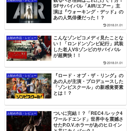
SFサバイバル「AIR/エアー」主
演は『ウォーキング・デッド』の
あの人気俳優だった！？
2018.01.01
こんなゾンビコメディ見たことな
お勧め作品・レビュー
い！「ロンドンゾンビ紀行」武装
した老人VSゾンビのサバイバル
が超爽快！！
2018.01.01
『ロード・オブ・ザ・リング』の
お勧め作品・レビュー
あの人が主演・プロデュースした
「ゾンビスクール」の新感覚要素
とは！？
ついに完結！？「REC4 /レック4
お勧め作品・レビュー
ワールドエンド」世界中を震撼さ
せたP.O.V.ホラーがあのヒロイン
と共にカムバック！