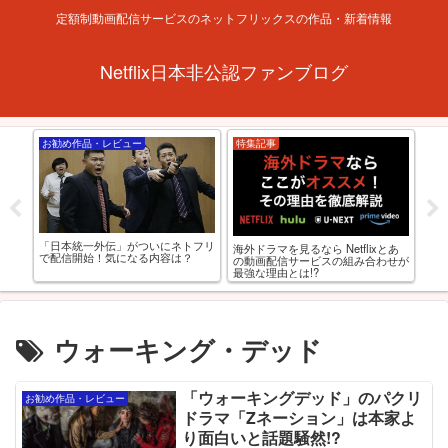
定額制動画配信サービスのネットフリックスの作品・新着情報
Netflix日本非公認ファンブログ
お勧め作品・レビュー
特集記事
お
xおす
「日本統一外伝」がついにネトフリ
【R
海外ドラマを見るなら Netflixとあ
0選
で配信開始！気になる内容は？
級お
の動画配信サービスの組み合わせが
最強な理由とは!?
ウォーキング・デッド
「ウォーキングデッド」のパクリ
お勧め作品・レビュー
ドラマ「Zネーション」は本家よ
り面白いと話題騒然!?