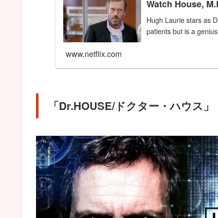
Watch House, M.D.
Hugh Laurie stars as D
patients but is a genius
www.netflix.com
「Dr.HOUSE/ドクター・ハウス」