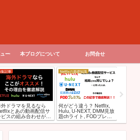
ュー
本ブログについて
お問合せ
特集記事
Netflixの基礎知識
お勧め作品
【R18
海外ドラマを見るなら
何がどう違う？ Netflix,
アダル
etflixとあの動画配信サ
Hulu, U-NEXT, DMM見放
映画･ド
ービスの組み合わせが最
題chライト, FODプレミ
強な理由とは!?
アムを徹底比較！