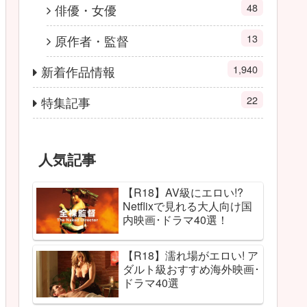
48
俳優・女優
13
原作者・監督
1,940
新着作品情報
22
特集記事
人気記事
【R18】AV級にエロい!?
Netflixで見れる大人向け国
内映画･ドラマ40選！
【R18】濡れ場がエロい! ア
ダルト級おすすめ海外映画･
ドラマ40選