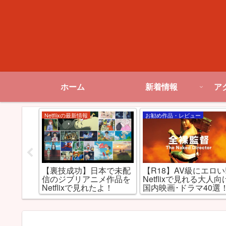
ホーム
新着情報
ア
Netflixの最新情報
お勧め作品・レビュー
全裸監
【裏技成功】日本で未配
【R18】AV級にエロい!
るの凄さ
信のジブリアニメ作品を
Netflixで見れる大人向
ンドAV監
Netflixで見れたよ！
国内映画･ドラマ40選
山田孝