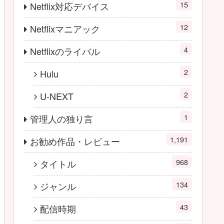
15
Netflix対応デバイス
12
Netflixマニアック
4
Netflixのライバル
2
Hulu
2
U-NEXT
1
管理人の独り言
1,191
お勧め作品・レビュー
968
タイトル
134
ジャンル
43
配信時期