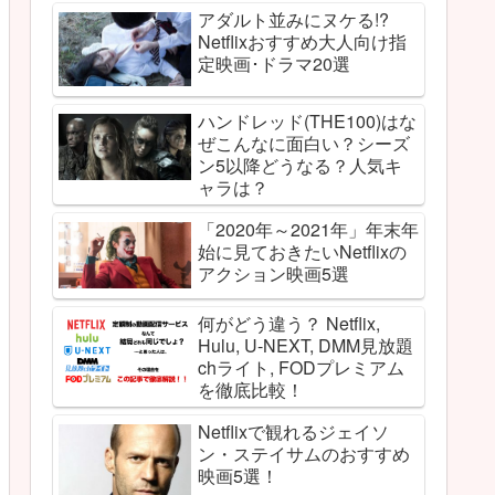
アダルト並みにヌケる!?
Netflixおすすめ大人向け指
定映画･ドラマ20選
ハンドレッド(THE100)はな
ぜこんなに面白い？シーズ
ン5以降どうなる？人気キ
ャラは？
「2020年～2021年」年末年
始に見ておきたいNetflixの
アクション映画5選
何がどう違う？ Netflix,
Hulu, U-NEXT, DMM見放題
chライト, FODプレミアム
を徹底比較！
Netflixで観れるジェイソ
ン・ステイサムのおすすめ
映画5選！