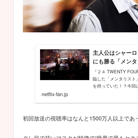
主人公はシャーロ
にも勝る「メンタ
『２４ TWENTY F
臨した「メンタリスト
を持っていた！？今回
netflix-fan.jp
初回放送の視聴率はなんと1500万人以上で
タレ目で甘いマスクが特徴で“世界で最もセク