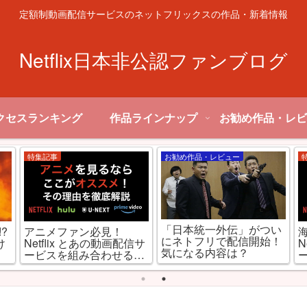
定額制動画配信サービスのネットフリックスの作品・新着情報
Netflix日本非公認ファンブログ
クセスランキング
作品ラインナップ
お勧め作品・レビ
特集記事
お勧め作品・レビュー
「日本統一外伝」がつい
?
アニメファン必見！
にネトフリで配信開始！
け
Netflix とあの動画配信サ
N
気になる内容は？
！
ービスを組み合わせると
最強だった件