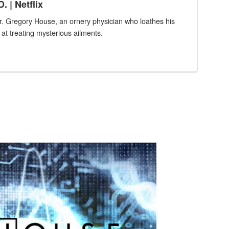
 | Netflix
r. Gregory House, an ornery physician who loathes his
 at treating mysterious ailments.