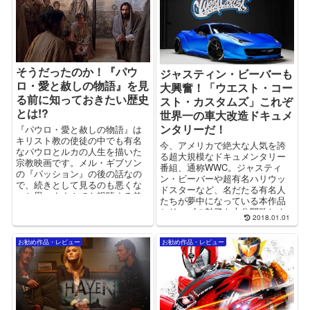
そうだったのか！『パウ
ジャスティン・ビーバーも
ロ・愛と赦しの物語』を見
大興奮！「ウエスト・コー
る前に知っておきたい歴史
スト・カスタムズ」これぞ
とは!?
世界一の車大改造ドキュメ
ンタリーだ！
『パウロ・愛と赦しの物語』は
キリスト教の使徒の中でも有名
今、アメリカで絶大な人気を誇
なパウロとルカの人生を描いた
る超大規模なドキュメンタリー
宗教映画です。メル・ギブソン
番組、通称WWC。ジャスティ
の『パッション』の後の話なの
ン・ビーバーや超有名ハリウッ
で、続きとして見るのも悪くな
ドスターなど、名だたる有名人
いと思います！でも視聴する前
たちが夢中になっている本作品
に知っておきたい事が…
シリーズの魅了を大公開致しま
2018.01.01
す！
お勧め作品・レビュー
お勧め作品・レビュー