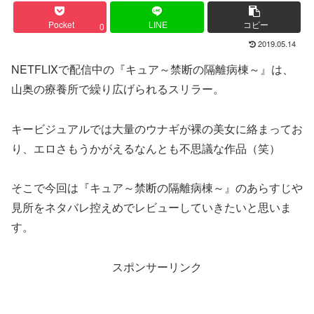
Pocket
LINE
コピー
0
2019.05.14
NETFLIXで配信中の『キュア～禁断の隔離病棟～』は、
山奥の療養所で繰り広げられるスリラー。
キービジュアルでは大量のウナギが裸の美女に絡まってお
り、エロさもうかがえるなんとも不思議な作品（笑）
そこで今回は『キュア～禁断の隔離病棟～』のあらすじや
見所をネタバレ控えめでレビューしていきたいと思いま
す。
スポンサーリンク