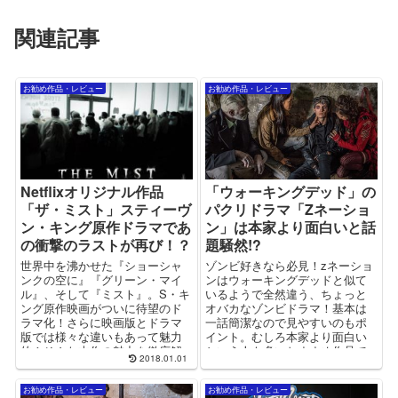
関連記事
お勧め作品・レビュー
お勧め作品・レビュー
Netflixオリジナル作品
「ウォーキングデッド」の
「ザ・ミスト」スティーヴ
パクリドラマ「Zネーショ
ン・キング原作ドラマであ
ン」は本家より面白いと話
の衝撃のラストが再び！？
題騒然!?
世界中を沸かせた『ショーシャ
ゾンビ好きなら必見！zネーショ
ンクの空に』『グリーン・マイ
ンはウォーキングデッドと似て
ル』、そして『ミスト』。S・キ
いるようで全然違う、ちょっと
ング原作映画がついに待望のド
オバカなゾンビドラマ！基本は
ラマ化！さらに映画版とドラマ
一話簡潔なので見やすいのもポ
版では様々な違いもあって魅力
イント。むしろ本家より面白い
的！そんな本作の魅力を徹底解
という人も多いおすすめ作品で
2018.01.01
析！
す！
お勧め作品・レビュー
お勧め作品・レビュー