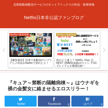
定額制動画配信サービスのネットフリックスの作品・新着情報
Netflix日本非公認ファンブログ
Netflixの最新情報
Netflixの基礎知識
特
フリ
アニ
【裏技成功】日本で未配信のジブリ
何がどう違う？ Netflix, Hulu, U-
動
アニメ作品をNetflixで見れたよ！
NEXT, DMM見放題chライト, FOD
最
プレミアムを徹底比較！
『キュア～禁断の隔離病棟～』はウナギを
裸の金髪女に絡ませるエロスリラー！
Twitter
Facebook
はてブ
0
0