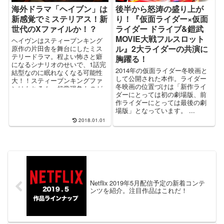
海外ドラマ「ヘイブン」は
後半から怒涛の盛り上が
新感覚でミステリアス！新
り！『仮面ライダー×仮面
世代のXファイルか！？
ライダー ドライブ&鎧武
MOVIE大戦フルスロット
ヘイヴンはスティーブンキング
ル』2大ライダーの共演に
原作の片田舎を舞台にしたミス
テリードラマ。程よい怖さと癖
胸躍る！
になるシナリオのせいで、1話完
2014年の仮面ライダー冬映画と
結型なのに眠れなくなる可能性
して公開された本作。ライダー
大！！スティーブンキングファ
冬映画の位置づけは「新作ライ
ンはもちろん、超常現象ものが
ダーにとっては初の劇場版、前
好きな方にはうってつけ。
作ライダーにとっては最後の劇
場版」となっています。 ...
2018.01.01
Netflix 2019年5月配信予定の新着コンテ
ンツを紹介。注目作品はこれだ！