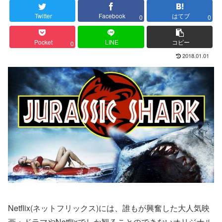
Twitter
Facebook
はてブ
0
0
Pocket
LINE
コピー
0
2018.01.01
Netflix(ネットフリックス)には、誰もが興奮した大人気映
画・ドラマやNetflixでしか観ることのできないオリジナル