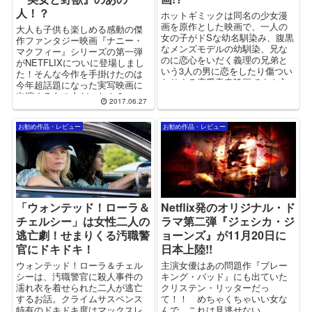
人！？
ホットギミックは同名の少女漫
画を原作とした映画で、一人の
大人も子供も楽しめる感動の傑
女の子がドSな幼名馴染み、腹黒
作ファンタジー映画『ナニー・
なメンズモデルの幼馴染、兄な
マクフィー』シリーズの第一弾
のに恋心をいだく義理の兄弟と
がNETFLIXについに登場しまし
いう3人の男に恋をしたり傷つい
た！そんな今作を手掛けたのは
たりする恋愛青春映画です！主
今年超話題になった実写映画に
演を乃木坂46の堀未央奈が勤め
出演するあの人だった！？
2017.06.27
ており、難しい役どころをしっ
かりと演じきっています！
お勧め作品・レビュー
お勧め作品・レビュー
「ウォンテッド！ローラ＆
Netflix発のオリジナル・ド
チェルシー」は女性二人の
ラマ第二弾『ジェシカ・ジ
逃亡劇！せまりくる汚職警
ョーンズ』が11月20日に
官にドキドキ！
日本上陸!!
ウォンテッド！ローラ＆チェル
主演女優はあの問題作『ブレー
シーは、汚職警官に殺人事件の
キング・バッド』にも出ていた
濡れ衣を着せられた二人が逃亡
クリステン・リッターだっ
するお話。クライムサスペンス
て！！ めちゃくちゃいい女な
特有のドキドキ度はマックスレ
んで、これは見逃せない