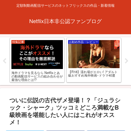
定額制動画配信サービスのネットフリックスの作品・新着情報
Netflix日本非公認ファンブログ
特集記事
お勧め作品・レビュー
お
【R18】濡れ場がエロい! アダルト
「
海外ドラマを見るなら Netflixとあ
西と
級おすすめ海外映画･ドラマ40選
で
の動画配信サービスの組み合わせが
AV
最強な理由とは!?
ついに伝説の古代ザメ登場！？「ジュラシ
ック・シャーク」ツッコミどころ満載なB
級映画を堪能したい人にはこれがオスス
メ！