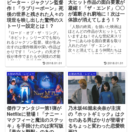
大ヒット作品の面白要素が
ピーター・ジャクソン監督
凝縮！「ザ・エンド」〇〇
作！「ラブリーボーン」死
が遮断され窮地に！次は一
後の世界と残された人々の
体誰が消えてしまう！？
現世を映し出した驚愕のス
トーリー設定とは！？
「人類の終焉」を描いた映画は
ほとんどの作品が大ヒットして
『ロード・オブ・ザ・リング』
いますよね！そんな世紀末スリ
『ホビット』シリーズでも知ら
ラーにあらゆる面白要素を取り
れるジャクソン監督。彼が生み
入れたのが「ザ・エンド」。
出すのは傑作映画や深い作品ば
次々と消えてしまう仲間たちは
かりです！『ハンナ』の天才子
一体どこに！？最後まで目が離
役が本作でまたもや演技の才能
せません！
を魅せた、前代未聞のストーリ
2018.01.01
2018.01.01
ーとは！？
お勧め作品・レビュー
お勧め作品・レビュー
傑作ファンタジー第1弾が
乃木坂46堀未央奈が主演
Netflixに登場！「ナニー・
の『ホットギミック』はク
マクフィーと魔法のステッ
セのある男ばかりが登場す
キ」を手掛けたのは実写版
るちょっと変わった恋愛映
『美女と野獣』のあの
画!?