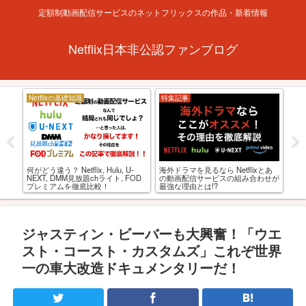
定額制動画配信サービスのネットフリックスの作品・新着情報
Netflix日本非公認ファンブログ
Netflixの基礎知識
特集記事
お
フリ
海外ドラマを見るなら Netflixとあ
何がどう違う？ Netflix, Hulu, U-
【
の動画配信サービスの組み合わせが
NEXT, DMM見放題chライト, FOD
おる
最強な理由とは!?
プレミアムを徹底比較！
監
ジャスティン・ビーバーも大興奮！「ウエ
スト・コースト・カスタムズ」これぞ世界
一の車大改造ドキュメンタリーだ！