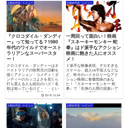
お勧め作品・レビュー
お勧め作品・レビュー
『クロコダイル・ダンディ
一周回って面白い！映画
ー』って知ってる？1980
『スネーキーモンキー 蛇
年代のワイルドでオースト
拳』はド派手なアクション
ラリアンなスーパースタ
映画に飽きた人にオスス
ー！
メ！
クロコダイル・ダンディーはオ
ド派手な映像表現、デカすぎる
ーストラリアの快男児の活劇を
スケール、超人vs宇宙人などな
描くアクション・コメディ！ダ
ど、昨今のハイカロリーなアク
ンディーのカッコよさを見たら
ション映画に食傷気味のあな
打ち震える人も続出のハズ！名
た！『スネーキーモンキー 蛇
前は知っているけど・・・とい
拳』で「生身の人間の泥臭いア
う方はこの機会に是非ごらんに
クション」を堪能しませんか？
2019.10.04
なってみてください！
お勧め作品・レビュー
お勧め作品・レビュー