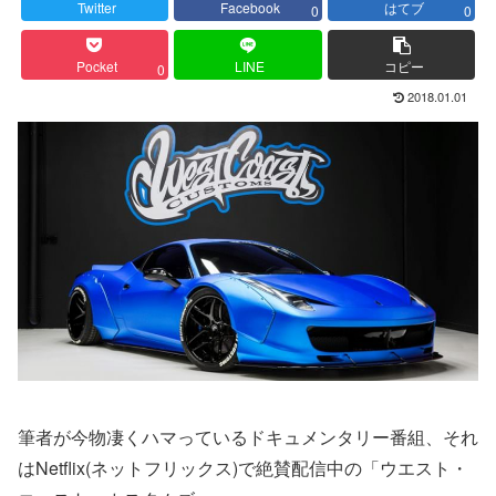
Twitter
Facebook
はてブ
0
0
Pocket
LINE
コピー
0
2018.01.01
筆者が今物凄くハマっているドキュメンタリー番組、それ
はNetflix(ネットフリックス)で絶賛配信中の「ウエスト・