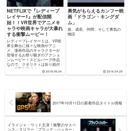
NETFLIXで『レディープ
勇気がもらえるカンフー映
レイヤー1』が配信開
画「ドラゴン・キングダ
始！！VR世界でアニメキ
ム」
ャラや映画キャラが大暴れ
旅、成長、仲間、そして勇気の
する衝撃ムービー！
物語
レディープレイヤー１は、VR世
界を舞台に様々な映画やアニ
メ、漫画作品のキャラクターが
登場するお祭り騒ぎのアクショ
ンムービー！スピルバーグ作品
なので、クオリティは折り紙付
きの衝撃作品です！
2019.06.04
2016.04.29
2017年10月11日の新着作品タイトル情報
イライジャ・ウッド主演！衝撃のサスペ
ンス・スリラー「ブラック・ハッカー」