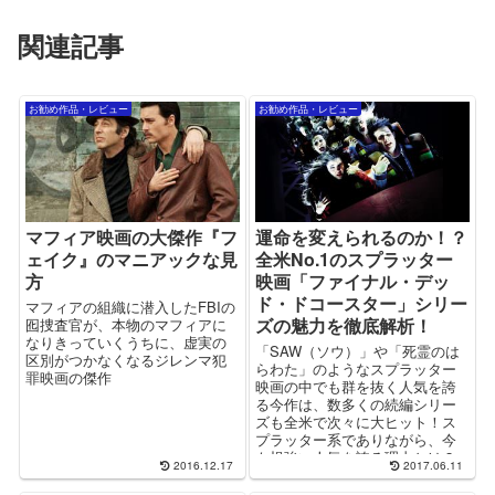
関連記事
お勧め作品・レビュー
お勧め作品・レビュー
マフィア映画の大傑作『フ
運命を変えられるのか！？
ェイク』のマニアックな見
全米No.1のスプラッター
方
映画「ファイナル・デッ
ド・ドコースター」シリー
マフィアの組織に潜入したFBIの
ズの魅力を徹底解析！
囮捜査官が、本物のマフィアに
なりきっていくうちに、虚実の
「SAW（ソウ）」や「死霊のは
区別がつかなくなるジレンマ犯
らわた」のようなスプラッター
罪映画の傑作
映画の中でも群を抜く人気を誇
る今作は、数多くの続編シリー
ズも全米で次々に大ヒット！ス
プラッター系でありながら、今
も根強い人気を誇る理由とは？
2016.12.17
2017.06.11