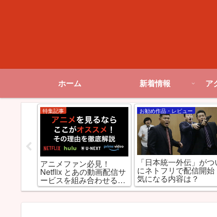
ホーム
新着情報
ア
特集記事
お勧め作品・レビュー
「日本統一外伝」がつ
全裸監
アニメファン必見！
にネトフリで配信開始
るの凄さ
Netflix とあの動画配信サ
気になる内容は？
ンドAV監
ービスを組み合わせると
山田孝
最強だった件