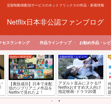
定額制動画配信サービスのネットフリックスの作品・新着情報
Netflix日本非公認ファンブログ
クセスランキング
作品ラインナップ
お勧め作品・レビ
Netflixの最新情報
お勧め作品・レビュー
N
い
アダルト並みにヌケる!?
【裏技成功】日本で未配
何
！
Netflixおすすめ大人向け
信のジブリアニメ作品を
H
指定映画･ドラマ20選
Netflixで見れたよ！
題