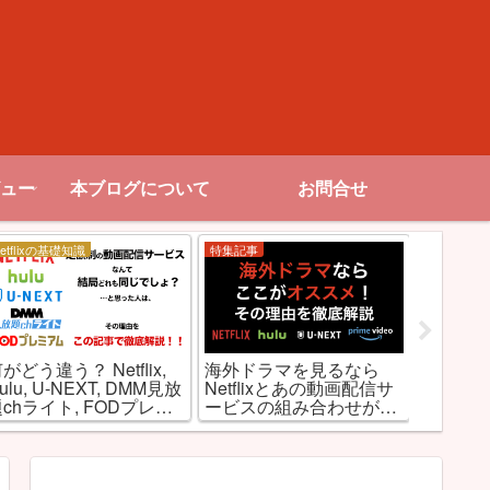
ュー
本ブログについて
お問合せ
etflixの基礎知識
特集記事
お勧め作品
【R18
がどう違う？ Netflix,
海外ドラマを見るなら
アダル
ulu, U-NEXT, DMM見放
Netflixとあの動画配信サ
映画･ド
chライト, FODプレミ
ービスの組み合わせが最
アムを徹底比較！
強な理由とは!?