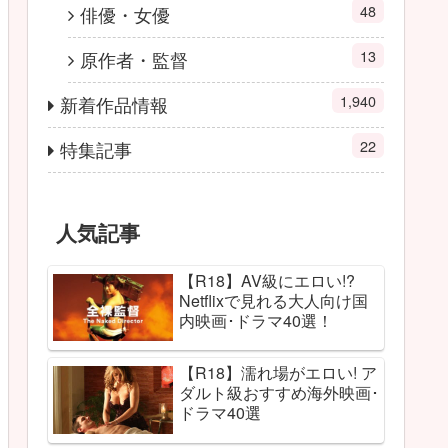
48
俳優・女優
13
原作者・監督
1,940
新着作品情報
22
特集記事
人気記事
【R18】AV級にエロい!?
Netflixで見れる大人向け国
内映画･ドラマ40選！
【R18】濡れ場がエロい! ア
ダルト級おすすめ海外映画･
ドラマ40選