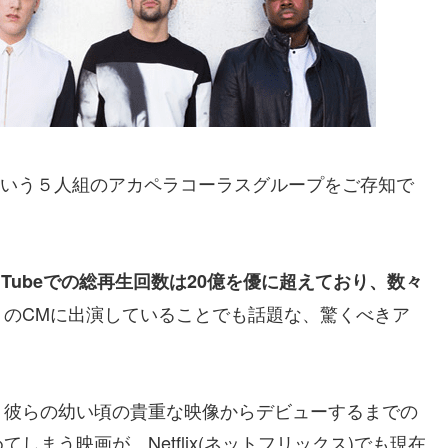
ス)という５人組のアカペラコーラスグループをご存知で
uTubeでの総再生回数は20億を優に超えており、数々
』のCMに出演していることでも話題な、驚くべきア
、彼らの幼い頃の貴重な映像からデビューするまでの
まう映画が、Netflix(ネットフリックス)でも現在