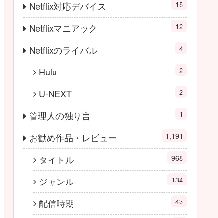
15
Netflix対応デバイス
12
Netflixマニアック
4
Netflixのライバル
2
Hulu
2
U-NEXT
1
管理人の独り言
1,191
お勧め作品・レビュー
968
タイトル
134
ジャンル
43
配信時期