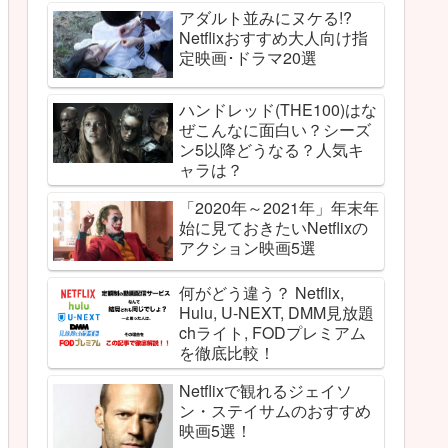
アダルト並みにヌケる!?
Netflixおすすめ大人向け指
定映画･ドラマ20選
ハンドレッド(THE100)はな
ぜこんなに面白い？シーズ
ン5以降どうなる？人気キ
ャラは？
「2020年～2021年」年末年
始に見ておきたいNetflixの
アクション映画5選
何がどう違う？ Netflix,
Hulu, U-NEXT, DMM見放題
chライト, FODプレミアム
を徹底比較！
Netflixで観れるジェイソ
ン・ステイサムのおすすめ
映画5選！