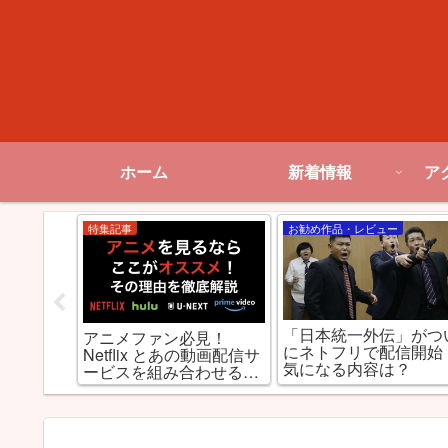
ホーム
新着情報
ア
特集記事
お勧め作品・レビュー
「日本統一外伝」がつ
flix,
アニメファン必見！
にネトフリで配信開始
, DMM見放
Netflix とあの動画配信サ
気になる内容は？
ODプレミ
ービスを組み合わせると
！
最強だった件