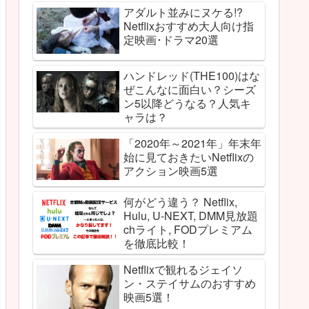
アダルト並みにヌケる!?
Netflixおすすめ大人向け指
定映画･ドラマ20選
ハンドレッド(THE100)はな
ぜこんなに面白い？シーズ
ン5以降どうなる？人気キ
ャラは？
「2020年～2021年」年末年
始に見ておきたいNetflixの
アクション映画5選
何がどう違う？ Netflix,
Hulu, U-NEXT, DMM見放題
chライト, FODプレミアム
を徹底比較！
Netflixで観れるジェイソ
ン・ステイサムのおすすめ
映画5選！