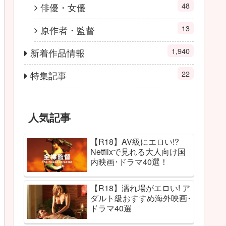
48
俳優・女優
13
原作者・監督
1,940
新着作品情報
22
特集記事
人気記事
【R18】AV級にエロい!?
Netflixで見れる大人向け国
内映画･ドラマ40選！
【R18】濡れ場がエロい! ア
ダルト級おすすめ海外映画･
ドラマ40選