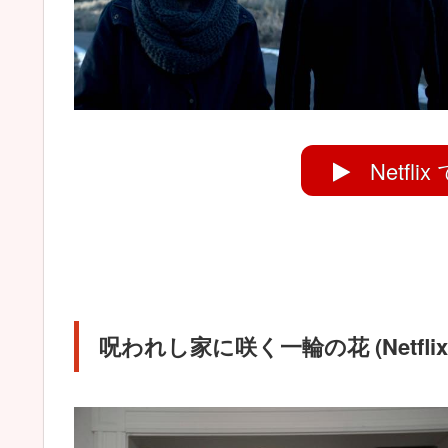
Netfl
呪われし家に咲く一輪の花 (Netfl