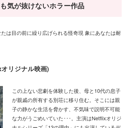
とも気が抜けないホラー作品
たは目の前に繰り広げられる怪奇現 象にあなたは耐
ixオリジナル映画)
この上ない悲劇を体験した後、母と10代の息子
が親戚の所有する別荘に移り住む。そこには親
子の静かな生活を脅かす、不気味で説明不可能
な力がうごめいていた･･･。主演はNetflixオリジ
ナルシリーズ「13の理由」にも出演しているデ