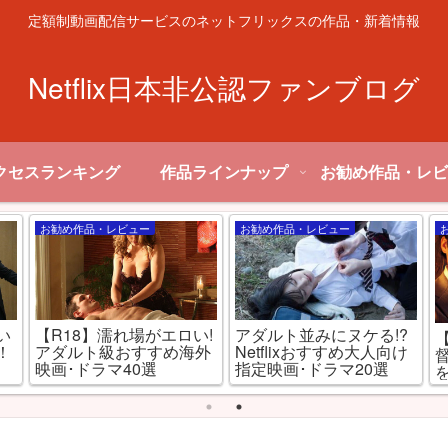
定額制動画配信サービスのネットフリックスの作品・新着情報
Netflix日本非公認ファンブログ
クセスランキング
作品ラインナップ
お勧め作品・レビ
お勧め作品・レビュー
お勧め作品・レビュー
い
【R18】濡れ場がエロい!
アダルト並みにヌケる!?
！
アダルト級おすすめ海外
Netflixおすすめ大人向け
映画･ドラマ40選
指定映画･ドラマ20選