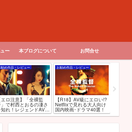
ュー
本ブログについて
お問合せ
お勧め作品・レビュー
お勧め作品・レビュー
Netflix
【エロ注意】「全裸監
【R18】AV級にエロい!?
【裏技
督」で村西とおるの凄さ
Netflixで見れる大人向け
信のジ
を知れ！レジェンドAV監
国内映画･ドラマ40選！
Netfl
督を演じるのは山田孝
之！