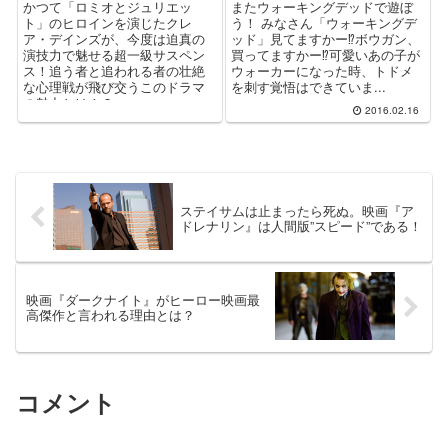
かつて「ロミオとジュリエッ
またウォーキングデッドで遊ぼ
ト」のヒロインを演じたクレ
う！ みなさん「ウォーキングデ
ア・デインズが、今度は迫真の
ッド」見てますかー⁉︎ボウガン、
演技力で魅せる超一級サスペン
買ってますかー⁉︎可愛いあの子が
ス！追う者と追われる者の壮絶
ウォーカーになった時、トドメ
な心理戦が飛び交うこのドラマ
を刺す覚悟はできていま...
の魅力とは！？
2016.02.16
ステイサムは止まったら死ぬ。映画『ア
ドレナリン』は人間版”スピード”である！
映画『ダークナイト』がヒーロー映画最
高傑作と言われる理由とは？
コメント