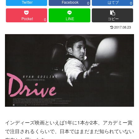
Twitter
Facebook
はてブ
0
0
Pocket
LINE
コピー
0
2017.08.23
インディーズ映画といえば1年に1本か2本、アカデミー賞
で注目されるくらいで、日本ではまだまだ知られていない