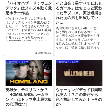
『バイオハザード：ヴェン
イと出会う男すべて狂わせ
デッタ』はヌルヌル動く最
るガール」はちょっと変わ
恐ホラー作品
ったラブコメ。実は逮捕さ
れたあの男も出演してい
バイオハザードヴェンデッタ
た…
は、クリスとレオンを主人公に
した、ゲームでは語られていな
奥田民生になりたいボーイと出
いエピソード満載のフルCG映画
会う男すべて狂わせるガール
です！バイオハザードファンな
は、妻夫木聡と水原希子が主演
ら見ておくべき作品なので、こ
する、ドタバタラブコメディ。
の際NETFLIXで楽しんでしまい
魔性の女に惚れてしまったがば
ましょう！
っかりに、彼女に振り回されっ
ぱなしでとんでもない結果を招
2019.06.05
いてしまうストーリーで最後ま
でドキドキたのしい作品です！
お勧め作品・レビュー
お勧め作品・レビュー
英雄か、テロリストか？
ウォーキングデッド戦国時
「HOMELAND/ホームラ
代突入！？この際だから
ンド」はドラマ史上最大級
色々検証してみた！〜その
の心理戦だ！
2〜