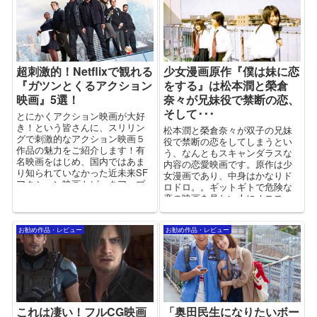
超刺激的！Netflixで観れる
少女漫画原作『僕は妹に恋
『ガツンとくるアクション
をする』は松本潤と榮倉
映画』5選！
奈々が兄妹役で禁断の恋、
そして･･･
とにかくアクション映画が大好
き！という皆さんに、スリリン
松本潤と榮倉奈々が双子の兄妹
グで刺激的なアクション映画５
役で禁断の恋をしてしまうとい
作品の魅力をご紹介します！有
う、なんともスキャンダラスな
名映画をはじめ、国内ではあま
内容の恋愛映画です。原作は少
り知られていなかった近未来SF
女漫画であり、中身はかなりド
アクション映画もピックアップ
ロドロ。。ギットギトで危険な
しました！
恋の映画を見たい人にオスス
メ！
お勧め作品・レビュー
お勧め作品・レビュー
これは凄い！フルCG映画
「奥田民生になりたいボー