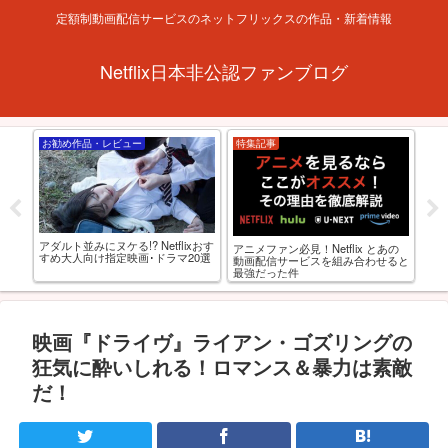
定額制動画配信サービスのネットフリックスの作品・新着情報
Netflix日本非公認ファンブログ
特集記事
お勧め作品・レビュー
Ne
xおす
【R18】濡れ場がエロい! アダルト
アニメファン必見！Netflix とあの
何がど
0選
級おすすめ海外映画･ドラマ40選
動画配信サービスを組み合わせると
NE
最強だった件
プ
映画『ドライヴ』ライアン・ゴズリングの
狂気に酔いしれる！ロマンス＆暴力は素敵
だ！