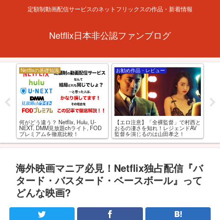
定額制動画配信サービスのネットフリックスの作品・新着情報
Netflix日本非公認ファンブログ
Netflixの基礎知識
お勧め作品・レビュー
特
海外
xで見
何がどう違う？ Netflix, Hulu, U-
【エロ注意】「全裸監督」で村西と
の
0
NEXT, DMM見放題chライト, FOD
おるの凄さを知れ！レジェンドAV
最強
プレミアムを徹底比較！
監督を演じるのは山田孝之！
海外映画マニア必見！Netflix独占配信『バ
タード・バスタード・ベースボール』って
どんな映画?