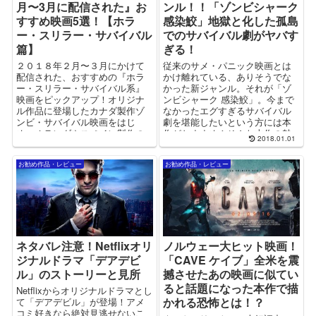
月〜3月に配信された』お
ンル！！「ゾンビシャーク
すすめ映画5選！【ホラ
感染鮫」地獄と化した孤島
ー・スリラー・サバイバル
でのサバイバル劇がヤバす
篇】
ぎる！
２０１８年２月〜３月にかけて
従来のサメ・パニック映画とは
配信された、おすすめの『ホラ
かけ離れている、ありそうでな
ー・スリラー・サバイバル系』
かった新ジャンル。それが「ゾ
映画をピックアップ！オリジナ
ンビシャーク 感染鮫」。今まで
ル作品に登場したカナダ製作ゾ
なかったエグすぎるサバイバル
ンビ・サバイバル映画をはじ
劇を堪能したいという方には本
め、オランダやスペイン製作の
作がおすすめ！そんな本作の魅
2018.01.01
スリラー映画まで様々！
力とは？！
お勧め作品・レビュー
お勧め作品・レビュー
ネタバレ注意！Netflixオリ
ノルウェー大ヒット映画！
ジナルドラマ「デアデビ
「CAVE ケイブ」全米を震
ル」のストーリーと見所
撼させたあの映画に似てい
ると話題になった本作で描
Netflixからオリジナルドラマとし
かれる恐怖とは！？
て「デアデビル」が登場！アメ
コミ好きなら絶対見逃せないこ