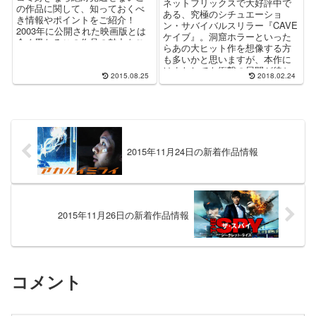
ネットフリックスで大好評中で
の作品に関して、知っておくべ
ある、究極のシチュエーショ
き情報やポイントをご紹介！
ン・サバイバルスリラー『CAVE
2003年に公開された映画版とは
ケイブ』。洞窟ホラーといった
全く異なるこの作品の魅力をご
らあの大ヒット作を想像する方
説明いたします。
も多いかと思いますが、本作に
はまたしても衝撃の展開が待ち
2015.08.25
2018.02.24
受けていた！？
2015年11月24日の新着作品情報
2015年11月26日の新着作品情報
コメント