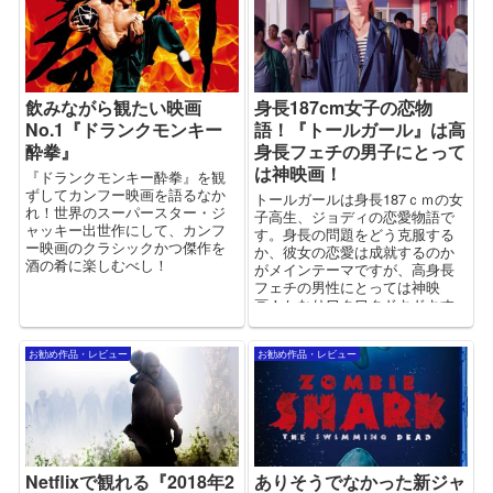
飲みながら観たい映画
身長187cm女子の恋物
No.1『ドランクモンキー
語！『トールガール』は高
酔拳』
身長フェチの男子にとって
は神映画！
『ドランクモンキー酔拳』を観
ずしてカンフー映画を語るなか
トールガールは身長187ｃｍの女
れ！世界のスーパースター・ジ
子高生、ジョディの恋愛物語で
ャッキー出世作にして、カンフ
す。身長の問題をどう克服する
ー映画のクラシックかつ傑作を
か、彼女の恋愛は成就するのか
酒の肴に楽しむべし！
がメインテーマですが、高身長
フェチの男性にとっては神映
画！かなりワクワクドキドキす
るすばらしい作品です！
お勧め作品・レビュー
お勧め作品・レビュー
Netflixで観れる『2018年2
ありそうでなかった新ジャ