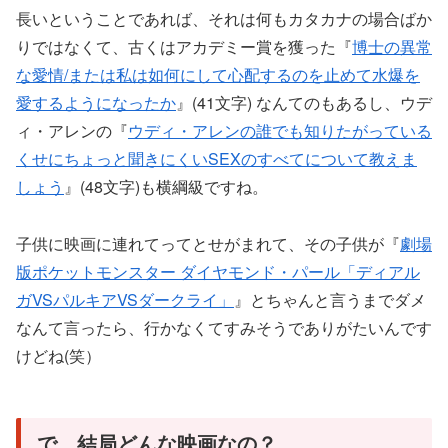
長いということであれば、それは何もカタカナの場合ばか
りではなくて、古くはアカデミー賞を獲った『
博士の異常
な愛情/または私は如何にして心配するのを止めて水爆を
愛するようになったか
』(41文字) なんてのもあるし、ウデ
ィ・アレンの『
ウディ・アレンの誰でも知りたがっている
くせにちょっと聞きにくいSEXのすべてについて教えま
しょう
』(48文字)も横綱級ですね。
子供に映画に連れてってとせがまれて、その子供が『
劇場
版ポケットモンスター ダイヤモンド・パール「ディアル
ガVSパルキアVSダークライ」
』とちゃんと言うまでダメ
なんて言ったら、行かなくてすみそうでありがたいんです
けどね(笑）
で、結局どんな映画なの？