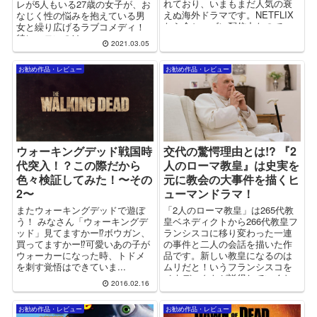
れており、いまもまだ人気の衰
レが5人もいる27歳の女子が、お
えぬ海外ドラマです。NETFLIX
なじく性の悩みを抱えている男
なら全シーズン配信中なので、
女と繰り広げるラブコメディ！
イッキ見するのにピッタリ！
特にエロいのは…
2021.03.05
お勧め作品・レビュー
お勧め作品・レビュー
ウォーキングデッド戦国時
交代の驚愕理由とは!? 『2
代突入！？この際だから
人のローマ教皇』は史実を
色々検証してみた！〜その
元に教会の大事件を描くヒ
2〜
ューマンドラマ！
またウォーキングデッドで遊ぼ
「2人のローマ教皇」は265代教
う！ みなさん「ウォーキングデ
皇ベネディクトから266代教皇フ
ッド」見てますかー⁉︎ボウガン、
ランシスコに移り変わった一連
買ってますかー⁉︎可愛いあの子が
の事件と二人の会話を描いた作
ウォーカーになった時、トドメ
品です。新しい教皇になるのは
を刺す覚悟はできていま...
ムリだと！いうフランシスコを
ベネディクトが説得していくお
2016.02.16
話なので、全体的にはポジティ
ブで見終わった時もスッとする
お勧め作品・レビュー
お勧め作品・レビュー
作品です！