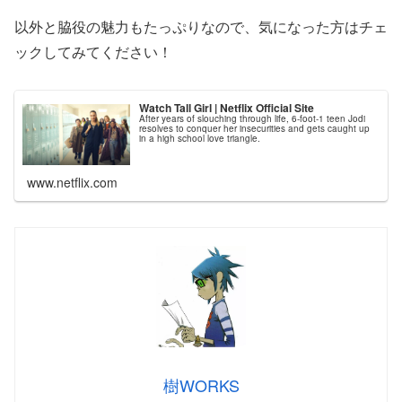
以外と脇役の魅力もたっぷりなので、気になった方はチェ
ックしてみてください！
Watch Tall Girl | Netflix Official Site
After years of slouching through life, 6-foot-1 teen Jodi
resolves to conquer her insecurities and gets caught up
in a high school love triangle.
www.netflix.com
樹WORKS