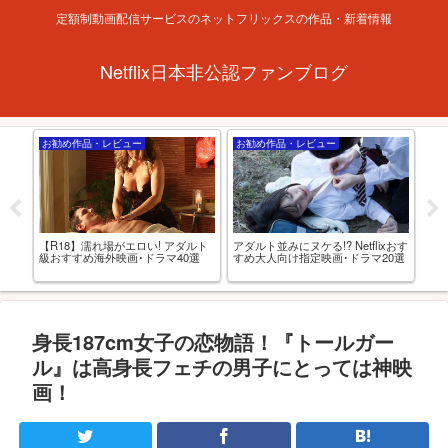
定額制動画配信サービスのネットフリックスの作品・新着情報
Netflix日本非公認ファンブログ
お勧め作品・レビュー
お勧め作品・レビュー
特
【R18】濡れ場がエロい! アダルト
アダルト並みにヌケる!? Netflixおす
とあ
アニ
級おすすめ海外映画･ドラマ40選
すめ大人向け指定映画･ドラマ20選
せが
動
最
身長187cm女子の恋物語！『トールガー
ル』は高身長フェチの男子にとっては神映
画！