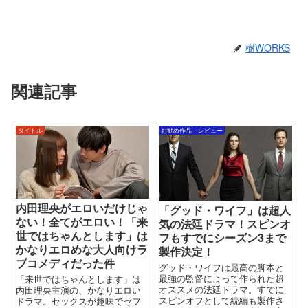
樹WORKS
関連記事
タイトル
お勧め作品・レビュー
内田理央がエロいだけじゃ
「グッド・ワイフ」は超人
ない！全てがエロい！「来
気の法廷ドラマ！スピンオ
世ではちゃんとします」は
フもすでにシーズン3まで
かなりエロめな大人向けラ
製作決定！
ブコメディだった件
グッド・ワイフは最高の脚本と
最強の監督によって作られた超
「来世ではちゃんとします」は
オススメの法廷ドラマ。すでに
内田理央主演の、かなりエロい
スピンオフとして続編も製作さ
ドラマ。セックスが趣味でセフ