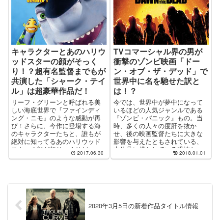
キャラクターとあのハリウ
TVコマーシャル界の男が
ッドスターの顔がそっく
衝撃のゾンビ映画「ドー
り！？超有名監督までもが
ン・オブ・ザ・デッド」で
共演した「シャーク・テイ
世界中に名を馳せた訳と
ル」は超豪華作品だ！
は！？
リーフ・グリーンと呼ばれる美
今では、世界中が夢中になって
しい海底世界で『ファインディ
いるほどの人気ジャンルである
ング・ニモ』のような感動が再
『ゾンビ・パニック』もの。当
び！さらに、今作に登場する海
時、多くの人々の度肝を抜か
のキャラクターたちと、誰もが
せ、後の映画監督たちに大きな
絶対に知ってるあのハリウッド
影響を与えたともされている、
スターの顔が超そっくりだっ
本作品に描かれている恐怖と
2017.06.30
2018.01.01
た！？
は？！
2020年3月5日の新着作品タイトル情報