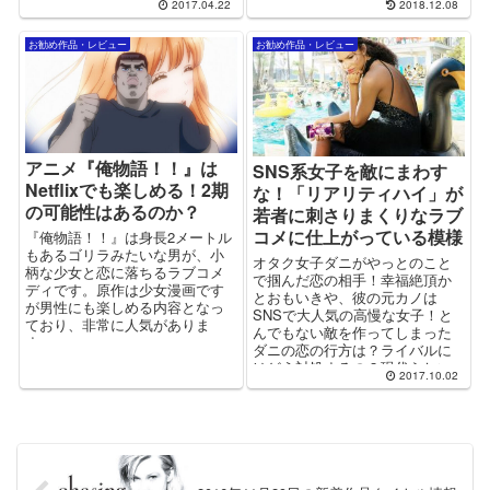
2017.04.22
2018.12.08
す！
お勧め作品・レビュー
お勧め作品・レビュー
アニメ『俺物語！！』は
SNS系女子を敵にまわす
Netflixでも楽しめる！2期
な！「リアリティハイ」が
の可能性はあるのか？
若者に刺さりまくりなラブ
コメに仕上がっている模様
『俺物語！！』は身長2メートル
もあるゴリラみたいな男が、小
オタク女子ダニがやっとのこと
柄な少女と恋に落ちるラブコメ
で掴んだ恋の相手！幸福絶頂か
ディです。原作は少女漫画です
とおもいきや、彼の元カノは
が男性にも楽しめる内容となっ
SNSで大人気の高慢な女子！と
ており、非常に人気がありま
んでもない敵を作ってしまった
す。
ダニの恋の行方は？ライバルに
はどう対処するの？現代らしい
2017.10.02
モチーフを上手に扱った至極の
ラブコメがネットフリックスオ
リジナルで登場！