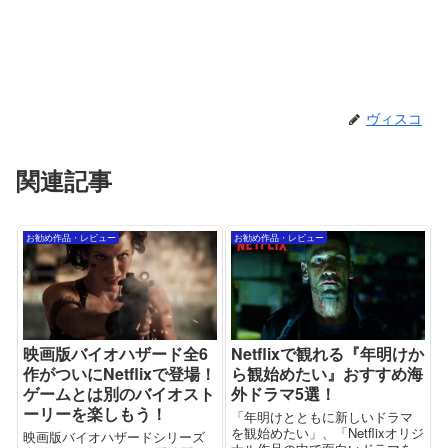
ヴィスコ
関連記事
お勧め作品・レビュー
お勧め作品・レビュー
映画版バイオハザード全6
Netflixで観れる『年明けか
作がついにNetflixで登場！
ら観始めたい』おすすめ海
ゲームとは別のバイオスト
外ドラマ5選！
ーリーを楽しもう！
「年明けとともに新しいドラマ
を観始めたい」、「Netflixオリジ
映画版バイオハザードシリーズ