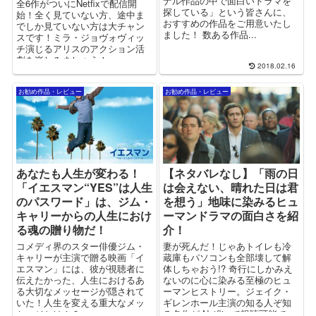
ナル作品の中で面白いドラマを
全6作がついにNetfixで配信開
探している」という皆さんに、
始！全く見ていない方、途中ま
おすすめの作品をご用意いたし
でしか見ていない方は大チャン
ました！ 数ある作品...
スです！ミラ・ジョヴォヴィッ
チ演じるアリスのアクション活
劇を楽しみましょう！
2018.02.16
お勧め作品・レビュー
お勧め作品・レビュー
あなたも人生が変わる！
【ネタバレなし】「雨の日
「イエスマン“YES”は人生
は会えない、晴れた日は君
のパスワード」は、ジム・
を想う」地味に染みるヒュ
キャリーからの人生におけ
ーマンドラマの面白さを紹
る魂の贈り物だ！
介！
コメディ界のスター俳優ジム・
妻が死んだ！じゃあトイレも冷
キャリーが主演で贈る映画「イ
蔵庫もパソコンも全部壊して解
エスマン」には、彼が視聴者に
体しちゃおう!? 奇行にしかみえ
伝えたかった、人生におけるあ
ないのに心に染みる至極のヒュ
る大切なメッセージが隠されて
ーマンヒストリー。ジェイク・
いた！人生を変える重大なメッ
ギレンホール主演の知る人ぞ知
セージとは！？
る名作が Netflix で視聴可能で