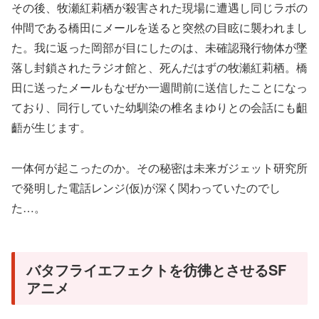
その後、牧瀬紅莉栖が殺害された現場に遭遇し同じラボの
仲間である橋田にメールを送ると突然の目眩に襲われまし
た。我に返った岡部が目にしたのは、未確認飛行物体が墜
落し封鎖されたラジオ館と、死んだはずの牧瀬紅莉栖。橋
田に送ったメールもなぜか一週間前に送信したことになっ
ており、同行していた幼馴染の椎名まゆりとの会話にも齟
齬が生じます。
一体何が起こったのか。その秘密は未来ガジェット研究所
で発明した電話レンジ(仮)が深く関わっていたのでし
た…。
バタフライエフェクトを彷彿とさせるSF
アニメ