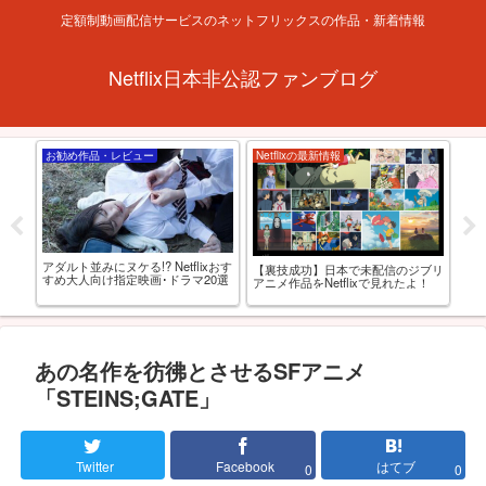
定額制動画配信サービスのネットフリックスの作品・新着情報
Netflix日本非公認ファンブログ
お勧め作品・レビュー
Netflixの最新情報
お
アダルト並みにヌケる!? Netflixおす
-
【裏技成功】日本で未配信のジブリ
【R
すめ大人向け指定映画･ドラマ20選
OD
アニメ作品をNetflixで見れたよ！
れる
選
あの名作を彷彿とさせるSFアニメ
「STEINS;GATE」
Twitter
Facebook
はてブ
0
0