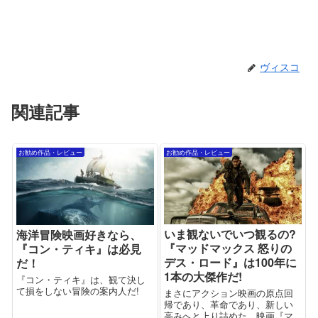
ヴィスコ
関連記事
お勧め作品・レビュー
お勧め作品・レビュー
いま観ないでいつ観るの?
海洋冒険映画好きなら、
『マッドマックス 怒りの
『コン・ティキ』は必見
デス・ロード』は100年に
だ！
1本の大傑作だ!
『コン・ティキ』は、観て決し
て損をしない冒険の案内人だ!
まさにアクション映画の原点回
帰であり、革命であり、新しい
高みへと上り詰めた、映画『マ