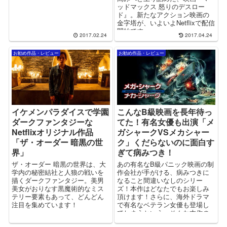
ッドマックス 怒りのデスロー
ド』。新たなアクション映画の
金字塔が、いよいよNetflixで配信
開始です。
2017.02.24
2017.04.24
お勧め作品・レビュー
お勧め作品・レビュー
イケメンパラダイスで学園
こんなB級映画を長年待っ
ダークファンタジーな
てた！有名女優も出演「メ
Netflixオリジナル作品
ガシャークVSメカシャー
「ザ・オーダー 暗黒の世
ク」くだらないのに面白す
界」
ぎて病みつき！
ザ・オーダー 暗黒の世界は、大
あの有名なB級パニック映画の制
学内の秘密結社と人狼の戦いを
作会社が手がける、病みつきに
描くダークファンタジー。美男
なること間違いなしのシリー
美女がおりなす黒魔術的なミス
ズ！本作はどなたでもお楽しみ
テリー要素もあって、どんどん
頂けます！さらに、海外ドラマ
注目を集めています！
で有名なベテラン女優も登場し
てしまうという、そんな本作の
魅力とは！？