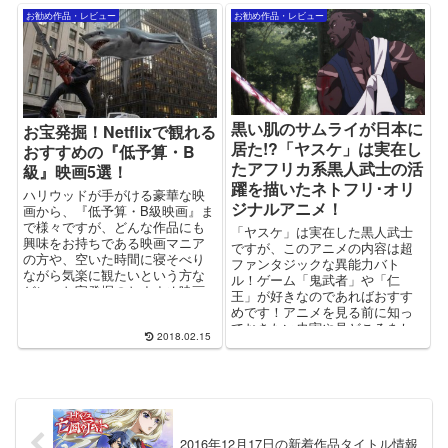
お勧め作品・レビュー
お勧め作品・レビュー
黒い肌のサムライが日本に
お宝発掘！Netflixで観れる
居た!?「ヤスケ」は実在し
おすすめの『低予算・B
たアフリカ系黒人武士の活
級』映画5選！
躍を描いたネトフリ･オリ
ハリウッドが手がける豪華な映
ジナルアニメ！
画から、『低予算・B級映画』ま
で様々ですが、どんな作品にも
「ヤスケ」は実在した黒人武士
興味をお持ちである映画マニア
ですが、このアニメの内容は超
の方や、空いた時間に寝そべり
ファンタジックな異能力バト
ながら気楽に観たいという方な
ル！ゲーム「鬼武者」や「仁
どに、お宝発掘のおすすめ映画
王」が好きなのであればおすす
をご紹介いたします！
めです！アニメを見る前に知っ
ておきたい史実や見どころをし
2018.02.15
っかりとご紹介します！
2016年12月17日の新着作品タイトル情報