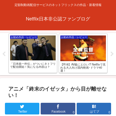
定額制動画配信サービスのネットフリックスの作品・新着情報
Netflix日本非公認ファンブログ
お勧め作品・レビュー
お勧め作品・レビュー
お
ルト
「日本統一外伝」がついにネトフリ
アダ
【R18】AV級にエロい!? Netflixで見
選
で配信開始！気になる内容は？
すめ
れる大人向け国内映画･ドラマ40
選！
アニメ「終末のイゼッタ」から目が離せな
い！
Twitter
Facebook
はてブ
0
0