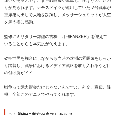
違いがあるんです。また戦闘機や戦車も、かなりのこだわ
りが見られます。ナチスドイツが運用していたⅣ号戦車が
重厚感丸出しで大地を蹂躙し、メッサーシュミットが大空
を舞う姿に感動。
監修にミリタリー雑誌の古株「月刊PANZER」を迎えて
いることからも本気度が伺えます。
架空世界を舞台にしながらも当時の欧州の雰囲気をしっか
り踏襲し、戦争におけるメディア戦略を取り入れるなど目
の付け所がイイ！
戦争って武力衝突だけじゃないんですよ。外交、宣伝、諜
報、全部このアニメでやってくれます。
もし戦争に魔女が参加したら？