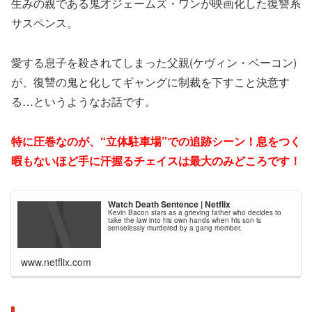
生みの親である鬼才ジェームズ・ワンが映画化した復讐系
サスペンス。
愛する息子を殺されてしまった父親(ケヴィン・ベーコン)
が、復讐の鬼と化してギャングに制裁を下すこと決意す
る…というようなお話です。
特に圧巻なのが、“立体駐車場”での追跡シーン！
息をつく
暇もないほど手に汗握るチェイスは最大のみどころです！
Watch Death Sentence | Netflix
Kevin Bacon stars as a grieving father who decides to
take the law into his own hands when his son is
senselessly murdered by a gang member.
www.netflix.com