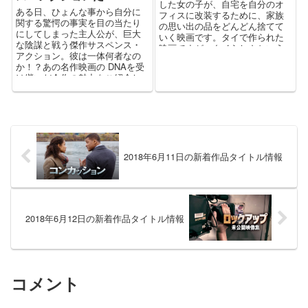
した女の子が、自宅を自分のオ
ある日、ひょんな事から自分に
フィスに改装するために、家族
関する驚愕の事実を目の当たり
の思い出の品をどんどん捨てて
にしてしまった主人公が、巨大
いく映画です。タイで作られた
な陰謀と戦う傑作サスペンス・
映画ですが、タイらしさという
アクション。彼は一体何者なの
ものはあまりなく、日本や西洋
か！？あの名作映画の DNAを受
でもおかしくない内容なので、
け継いだ今作の魅力をご紹介し
非常に見やすいです。
ます！
2018年6月11日の新着作品タイトル情報
2018年6月12日の新着作品タイトル情報
コメント