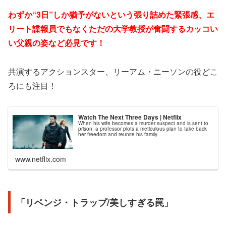
わずか“3日”しか猶予がないという張り詰めた緊張感、エ
リート諜報員でもなくただの大学教授が奮闘するカッコい
い父親の姿など必見です！
共演するアクションスター、リーアム・ニーソンの役どこ
ろにも注目！
Watch The Next Three Days | Netflix
When his wife becomes a murder suspect and is sent to
prison, a professor plots a meticulous plan to take back
her freedom and reunite his family.
www.netflix.com
「リベンジ・トラップ/美しすぎる罠」