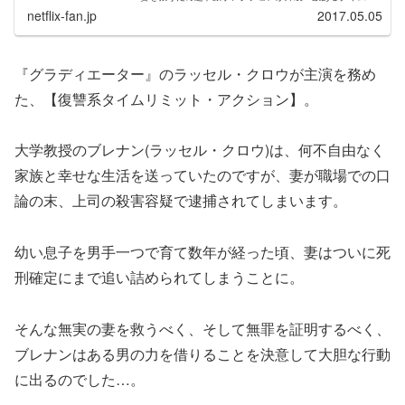
ミット系映画の中で軍を抜く今作の魅力とは？
netflix-fan.jp
2017.05.05
『グラディエーター』のラッセル・クロウが主演を務め
た、【復讐系タイムリミット・アクション】。
大学教授のブレナン(ラッセル・クロウ)は、何不自由なく
家族と幸せな生活を送っていたのですが、妻が職場での口
論の末、上司の殺害容疑で逮捕されてしまいます。
幼い息子を男手一つで育て数年が経った頃、妻はついに死
刑確定にまで追い詰められてしまうことに。
そんな無実の妻を救うべく、そして無罪を証明するべく、
ブレナンはある男の力を借りることを決意して大胆な行動
に出るのでした…。