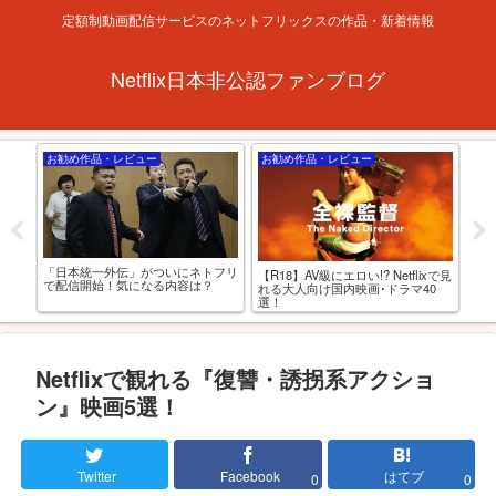
定額制動画配信サービスのネットフリックスの作品・新着情報
Netflix日本非公認ファンブログ
お勧め作品・レビュー
お勧め作品・レビュー
特
「日本統一外伝」がついにネトフリ
とあ
アニ
【R18】AV級にエロい!? Netflixで見
で配信開始！気になる内容は？
せが
動
れる大人向け国内映画･ドラマ40
最
選！
Netflixで観れる『復讐・誘拐系アクショ
ン』映画5選！
Twitter
Facebook
はてブ
0
0