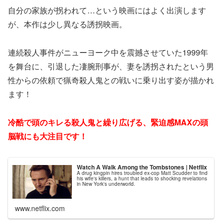
自分の家族が拐われて…という映画にはよく出演します
が、本作は少し異なる誘拐映画。
連続殺人事件がニューヨーク中を震撼させていた1999年
を舞台に、引退した凄腕刑事が、妻を誘拐されたという男
性からの依頼で猟奇殺人鬼との戦いに乗り出す姿が描かれ
ます！
冷酷で頭のキレる殺人鬼と繰り広げる、緊迫感MAXの頭
脳戦にも大注目です！
Watch A Walk Among the Tombstones | Netflix
A drug kingpin hires troubled ex-cop Matt Scudder to find
his wife's killers, a hunt that leads to shocking revelations
in New York's underworld.
www.netflix.com