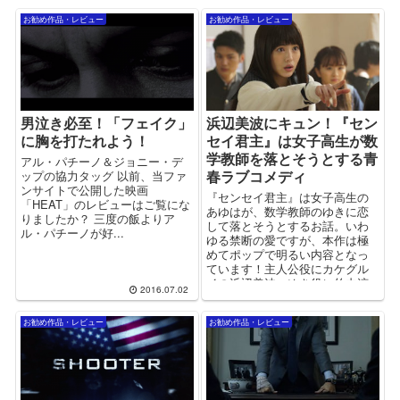
お勧め作品・レビュー
お勧め作品・レビュー
男泣き必至！「フェイク」
浜辺美波にキュン！『セン
に胸を打たれよう！
セイ君主』は女子高生が数
学教師を落とそうとする青
アル・パチーノ＆ジョニー・デ
春ラブコメディ
ップの協力タッグ 以前、当ファ
ンサイトで公開した映画
『センセイ君主』は女子高生の
「HEAT」のレビューはご覧にな
あゆはが、数学教師のゆきに恋
りましたか？ 三度の飯よりア
して落とそうとするお話。いわ
ル・パチーノが好...
ゆる禁断の愛ですが、本作は極
めてポップで明るい内容となっ
ています！主人公役にカケグル
イの浜辺美波、ゆき役に竹内涼
2016.07.02
真がキャスティングされており
美男美女なのもポイント！
お勧め作品・レビュー
お勧め作品・レビュー