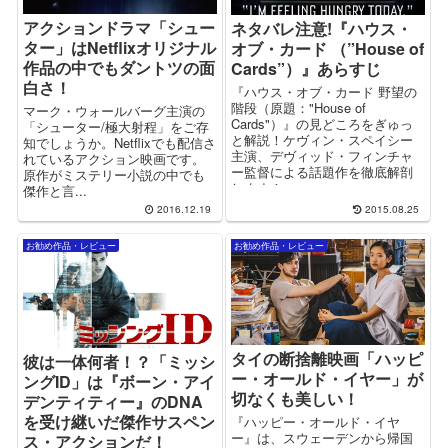
アクションドラマ「シュー
ネタバレ注意!『ハウス・
ター」はNetflixオリジナル
オブ・カード （”House of
作品の中でもダントツの面
Cards”）』あらすじ
白さ！
『ハウス・オブ・カード 野望の
階段（原題："House of
マーク・ウォールバーグ主演の
Cards"）』の見どころをぎゅっ
「シューター/極大射程」をご存
と解説！ケヴィン・スペイシー
知でしょうか。Netflixでも配信さ
主演、デヴィッド・フィンチャ
れているアクション映画です。
ー監督による話題作を徹底解剖
原作がミステリー小説の中でも
します！
傑作と言...
2016.12.19
2015.08.25
お勧め作品・レビュー
お勧め作品・レビュー
タイの断捨離映画「ハッピ
彼は一体何者！？「ミッシ
ー・オールド・イヤー」が
ングID」は『ボーン・アイ
切なくも美しい！
デンティティー』のDNA
を受け継いだ傑作サスペン
『ハッピー・オールド・イヤ
ー』は、スウェーデンから帰国
ス・アクションだ！