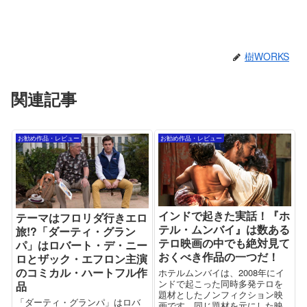
樹WORKS
関連記事
お勧め作品・レビュー
お勧め作品・レビュー
インドで起きた実話！『ホ
テーマはフロリダ行きエロ
テル・ムンバイ』は数ある
旅!?「ダーティ・グラン
テロ映画の中でも絶対見て
パ」はロバート・デ・ニー
おくべき作品の一つだ！
ロとザック・エフロン主演
のコミカル・ハートフル作
ホテルムンバイは、2008年にイ
ンドで起こった同時多発テロを
品
題材としたノンフィクション映
「ダーティ・グランパ」はロバ
画です。同じ題材を元にした映