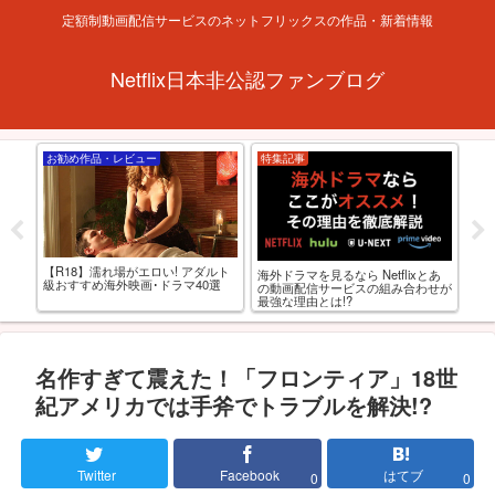
定額制動画配信サービスのネットフリックスの作品・新着情報
Netflix日本非公認ファンブログ
お勧め作品・レビュー
特集記事
お
【R18】濡れ場がエロい! アダルト
海外ドラマを見るなら Netflixとあ
-
【R
級おすすめ海外映画･ドラマ40選
の動画配信サービスの組み合わせが
OD
れる
最強な理由とは!?
選
名作すぎて震えた！「フロンティア」18世
紀アメリカでは手斧でトラブルを解決!?
Twitter
Facebook
はてブ
0
0