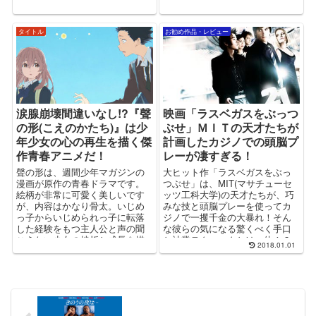
してみてください！
タイトル
お勧め作品・レビュー
涙腺崩壊間違いなし!?『聲
映画「ラスベガスをぶっつ
の形(こえのかたち)』は少
ぶせ」ＭＩＴの天才たちが
年少女の心の再生を描く傑
計画したカジノでの頭脳プ
作青春アニメだ！
レーが凄すぎる！
聲の形は、週間少年マガジンの
大ヒット作「ラスベガスをぶっ
漫画が原作の青春ドラマです。
つぶせ」は、MIT(マサチューセ
絵柄が非常に可愛く美しいです
ッツ工科大学)の天才たちが、巧
が、内容はかなり骨太。いじめ
みな技と頭脳プレーを使ってカ
っ子からいじめられっ子に転落
ジノで一攫千金の大暴れ！そん
した経験をもつ主人公と声の聞
な彼らの気になる驚くべく手口
こえない少女の挫折と成長を描
と神業テクニックとは一体！？
2018.01.01
いた重量感のある力作となって
います！