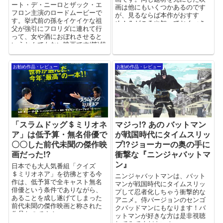
ート・デ・ニーロとザック・エ
画は他にもいくつかあるのです
フロン主演のロードムービーで
が、見るならば本作がおすす
す。挙式前の孫をイケイケな祖
め！みどころや知っておくべき
父が強引にフロリダに連れて行
前知識などをご紹介します。
って、女や酒におぼれさせると
いうとんでもない映画です(笑)超
コミカルな内容を名優が演じて
いるので、見応えもバッチリ！
お勧め作品・レビュー
お勧め作品・レビュー
「スラムドッグ＄ミリオネ
マジっ!? あの バットマン
ア」は低予算・無名俳優で
が戦国時代にタイムスリッ
〇〇した前代未聞の傑作映
プ!?ジョーカーの奥の手に
画だった!?
衝撃な『ニンジャバットマ
ン』
日本でも大人気番組「クイズ
＄ミリオネア」を彷彿とする今
ニンジャバットマンは、バット
作は、低予算で全キャスト無名
マンが戦国時代にタイムスリッ
俳優という条件でありながら、
プして忍者化しちゃう衝撃的な
あることを成し遂げてしまった
アニメ。侍バージョンのセンゴ
前代未聞の傑作映画と称された
クバッドマンにもなります！バ
作品なのです！
ットマンが好きな方は是非視聴