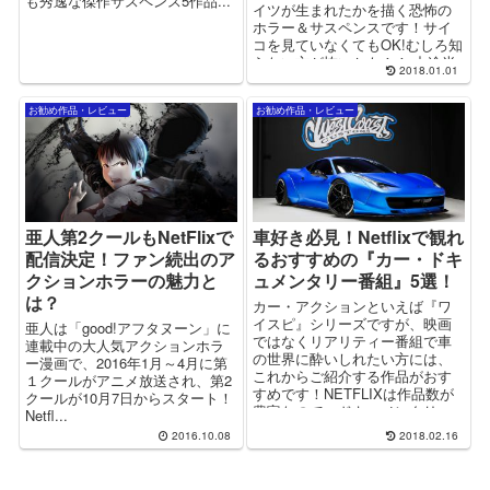
も秀逸な傑作サスペンス5作品...
イツが生まれたかを描く恐怖の
ホラー＆サスペンスです！サイ
コを見ていなくてもOK!むしろ知
らない方が怖いかも！！ 中途半
2018.01.01
端なホラーでは満足できないホ
ラー上級者におすすめのドラマ
お勧め作品・レビュー
お勧め作品・レビュー
です！
亜人第2クールもNetFlixで
車好き必見！Netflixで観れ
配信決定！ファン続出のア
るおすすめの『カー・ドキ
クションホラーの魅力と
ュメンタリー番組』5選！
は？
カー・アクションといえば『ワ
イスピ』シリーズですが、映画
亜人は「good!アフタヌーン」に
ではなくリアリティー番組で車
連載中の大人気アクションホラ
の世界に酔いしれたい方には、
ー漫画で、2016年1月～4月に第
これからご紹介する作品がおす
１クールがアニメ放送され、第2
すめです！NETFLIXは作品数が
クールが10月7日からスタート！
豊富なので、ドキュメンタリー
Netfl...
も見逃せない作品ばかりです！
2016.10.08
2018.02.16