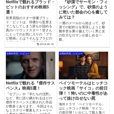
Netflixで観れるブラッド・
『砂漠でサーモン・フィ
ピットのおすすめ映画5
ッシング』で、砂漠のよう
選！
に乾いた都会の心を癒して
みては？
世界屈指のスター俳優ブラッ
ド・ピットは、俳優から監督ま
一通のメールから始まって、砂
でこなしてしまう誰もが認める
漠での鮭釣りを実現しようと艱
真のハリウッドスター！皆さん
難辛苦を乗り越えていく男と女
にとってのお気に入りの『ブラ
の壮大なロマンが楽しめる一
ピ映画』とは？そんなブラピの
篇。
出演するおすすめ映画5作品をご
2018.06.16
紹介いたします！
お勧め作品・レビュー
お勧め作品・レビュー
Netflixで観れる『傑作サス
ベイツモーテルはヒッチコ
ペンス』映画5選！
ック映画「サイコ」の前日
弾！！怖いのに中毒性があ
『セブン』や『羊たちの沈黙』
って抜け出せない罠
など、世に語り継がれるほどの
傑作サスペンスと称された作品
海外ドラマ「ベイツモーテル」
が数多くあります。 今回はそん
はヒッチコック映画「サイコ」
なミステリー要素もストーリー
の前日弾！いかにして殺人鬼ベ