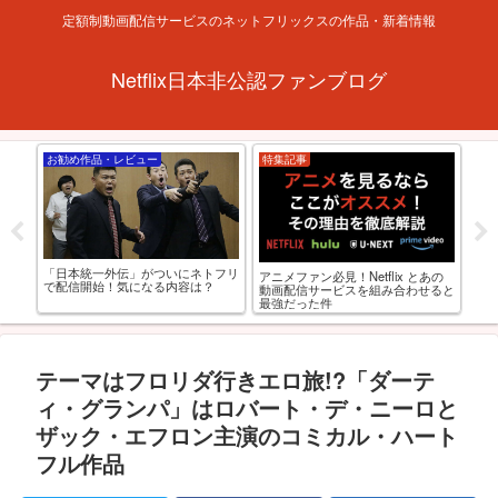
定額制動画配信サービスのネットフリックスの作品・新着情報
Netflix日本非公認ファンブログ
お勧め作品・レビュー
特集記事
お
ルト
「日本統一外伝」がついにネトフリ
アニメファン必見！Netflix とあの
【
選
で配信開始！気になる内容は？
動画配信サービスを組み合わせると
おる
最強だった件
監
テーマはフロリダ行きエロ旅!?「ダーテ
ィ・グランパ」はロバート・デ・ニーロと
ザック・エフロン主演のコミカル・ハート
フル作品