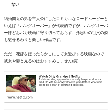
ない
結婚間近の男を主人公にしたコミカルなロードムービーと
いえば「ハングオーバー」が代表的ですが、ハングオーバ
ーほどおバカ映画に寄り切っておらず、孫思いの祖父の姿
も魅せるわりと楽しい作品です。
ただ、花嫁をほったらかしにして女遊びする映画なので、
彼女や妻と見るのはおすすめしません(笑)
Watch Dirty Grandpa | Netflix
As his wedding approaches, a stuffy lawyer endures a
road trip with his newly widowed grandfather, who turns
out to be a man of surprising appetites.
www.netflix.com