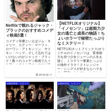
【NETFLIXオリジナル】
Netflixで観れるジャック・
「イノセンツ」は超能力少
ブラックのおすすめコメデ
女の逃亡と成長の物語！ち
ィ映画5選！
ょいホラーで秘密たっぷり
コメディ俳優といえばジム・キ
なミステリー！
ャリー、エディー・マーフィ、
NETFLIX(ネットフリックス)オリ
ローワン・アトキンソン、サイ
ジナルのイノセンツは、変身能
モン・ペッグ…そして忘れては
力を持つ少女ジューンの人生を
いけないのがジャック・ブラッ
描く、ミステリー要素たっぷり
ク！数々のコメディ映画で人々
の海外ドラマ！ストレンジャ
を笑わせてきた彼のおすすめ映
ー・シングスが好きならハマる
画をピックアップしました！
こと間違いなしのシットリとし
2018.02.11
た怖さがくせになります！
お勧め作品・レビュー
お勧め作品・レビュー