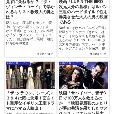
見ずに死ねるか!? 『ダ・
映画『LUPIN THE IIIRD
ヴィンチ・コード』で暴か
次元大介の墓標』はルパン
れるキリスト教最大の謎と
三世のハードボイルド性を
は？
爆発させた大人の男の映画
である！
皆さんは、寝る間も惜しんで夢
中になった小説ってあります
Netflixには数々の『ルパン三世』
か？ 筆者にとっては、その小説
映画がラインナップされていま
が『ダ・ヴィンチ・コード』で
すが、そのなかでも異色作と言
した。 謎が謎を呼ぶ展開、知的
えるのが『LUPIN THE IIIRD 次
好奇心を刺激さ...
元大介の墓標』です。ハードボ
イルドアクション＆お色気！原
点回帰を果たしたルパン三世を
2017.03.21
2018.01.01
ご堪能あれ。
お勧め作品・レビュー
お勧め作品・レビュー
「ザ･クラウン」シーズン
映画「サバイバー」猶予3
３＆４は既に決定！面白く
日で100万人を救えるの
も重厚なイギリス王室ドラ
か！？映画界最強のふたり
マにハマる人続出！
が夢の共演を果たしたサス
ペンス・アクション超大
英国王室をエリザベス2世の視点