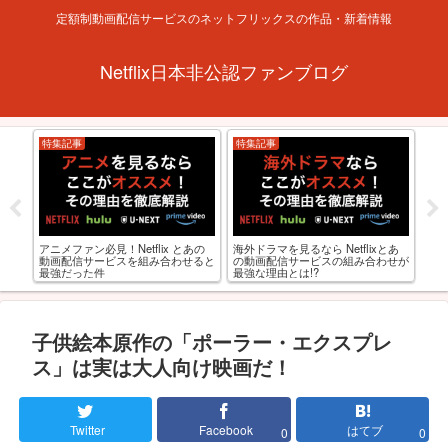
定額制動画配信サービスのネットフリックスの作品・新着情報
Netflix日本非公認ファンブログ
特集記事
特集記事
お
xおす
【R
アニメファン必見！Netflix とあの
海外ドラマを見るなら Netflixとあ
0選
級お
動画配信サービスを組み合わせると
の動画配信サービスの組み合わせが
最強だった件
最強な理由とは!?
子供絵本原作の「ポーラー・エクスプレ
ス」は実は大人向け映画だ！
Twitter
Facebook
はてブ
0
0