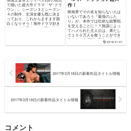
作！
で描いた超大作ドラマ「ザ･クラ
ウン」。シーズン３とシーズン
映画界でその名を知らない人は
４の制作、主演女優も既に決ま
いないであろう『最強のふた
っており、これからますます面
り』が、本作では壮絶な銃撃戦
白くなりそう！海外ドラマ好き
を交えることに！？陰謀によっ
なのにまだ見たことが無い方は
てハメられた主人公は、果たし
損しているかも！？
て１００万人を救うことができ
るのか！？絶対に面白いサスペ
2018.01.01
ンス・アクションがここにあ
り！
2017年3月18日の新着作品タイトル情報
2017年3月19日の新着作品タイトル情報
コメント