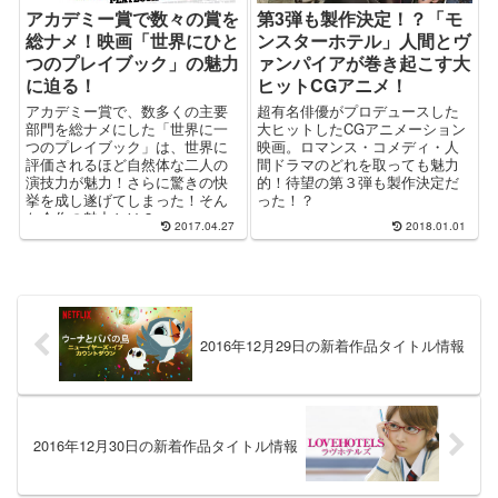
アカデミー賞で数々の賞を
第3弾も製作決定！？「モ
総ナメ！映画「世界にひと
ンスターホテル」人間とヴ
つのプレイブック」の魅力
ァンパイアが巻き起こす大
に迫る！
ヒットCGアニメ！
アカデミー賞で、数多くの主要
超有名俳優がプロデュースした
部門を総ナメにした「世界に一
大ヒットしたCGアニメーション
つのプレイブック」は、世界に
映画。ロマンス・コメディ・人
評価されるほど自然体な二人の
間ドラマのどれを取っても魅力
演技力が魅力！さらに驚きの快
的！待望の第３弾も製作決定だ
挙を成し遂げてしまった！そん
った！？
な今作の魅力とは？
2017.04.27
2018.01.01
2016年12月29日の新着作品タイトル情報
2016年12月30日の新着作品タイトル情報