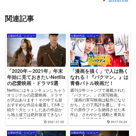
関連記事
お勧め作品・レビュー
お勧め作品・レビュー
「2020年～2021年」年末
「漫画を描く」で人は熱く
年始に見ておきたいNetflix
なれる！『バクマン。』は
の恋愛映画・ドラマ5選
青春バトル映画だ！
Netflixにはキュンキュンしちゃう
週刊少年ジャンプで連載された
オリジナルの恋愛映画、ドラマ
『バクマン。』の実写映画。
が沢山あります！その中でも超
「漫画の実写映画は駄作になり
おすすめな作品を厳選して5本ご
がち」との下馬評を覆し、すべ
紹介！大ヒットしたあの作品か
ての原作ファンを納得させた本
ら地上波では絶対放送できない
作は、さわやかな感動と勇気を
あんな作品まで・・・。
もらえる映画です！
2021.01.02
2017.04.24
お勧め作品・レビュー
お勧め作品・レビュー