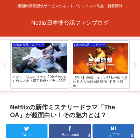
定額制動画配信サービスのネットフリックスの作品・新着情報
Netflix日本非公認ファンブログ
お勧め作品・レビュー
お勧め作品・レビュー
特
フリ
アダルト並みにヌケる!? Netflixおす
アニ
【R18】AV級にエロい!? Netflixで見
すめ大人向け指定映画･ドラマ20選
動
れる大人向け国内映画･ドラマ40
最
選！
Netflixの新作ミステリードラマ「The
OA」が超面白い！その魅力とは？
Twitter
Facebook
はてブ
0
0