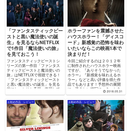
「ファンタスティックビー
ホラーファンを震撼させた
ストと黒い魔法使いの誕
ハウスホラー！「ディスコ
生」を見るならNETFLIX
ード」新感覚の恐怖を味わ
で1作目「魔法使いの旅」
いたいならこの映画1本で
を見ておこう！
決まりだ！
ファンタスティックビーストシ
今回ご紹介するのは２０１２年
リーズの第一作目「ファンタス
に制作されたハウスホラー映画
ティックビーストと魔法使いの
ですが、『ありそうでなかった
旅」はNETFLIXで視聴できる！
ホラー』『新感覚を味わえるホ
「ファンタスティックビースト
ラー』などと高い評価を得た作
と黒い魔法使いの誕生」を見る
品でもあります！予想外の展開
前にしっかりと予習・復習して
に、恐ろしい描写に、きっとあ
2018.05.31
おきましょう！
なたも背筋が凍るほど震撼す
る！？
お勧め作品・レビュー
お勧め作品・レビュー