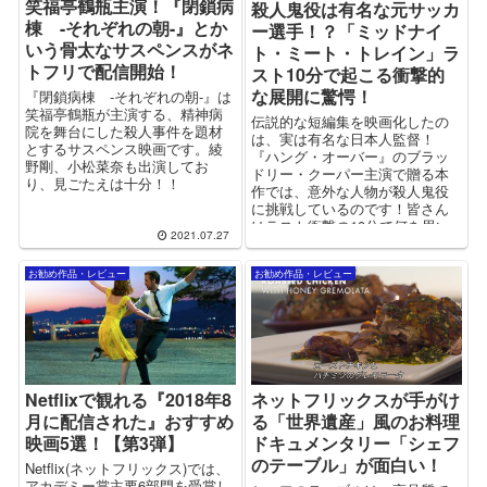
笑福亭鶴瓶主演！『閉鎖病
殺人鬼役は有名な元サッカ
棟 -それぞれの朝-』とか
ー選手！？「ミッドナイ
いう骨太なサスペンスがネ
ト・ミート・トレイン」ラ
トフリで配信開始！
スト10分で起こる衝撃的
な展開に驚愕！
『閉鎖病棟 -それぞれの朝-』は
笑福亭鶴瓶が主演する、精神病
伝説的な短編集を映画化したの
院を舞台にした殺人事件を題材
は、実は有名な日本人監督！
とするサスペンス映画です。綾
『ハング・オーバー』のブラッ
野剛、小松菜奈も出演してお
ドリー・クーパー主演で贈る本
り、見ごたえは十分！！
作では、意外な人物が殺人鬼役
に挑戦しているのです！皆さん
はラスト衝撃の10分で何を思い
2021.07.27
ますか？
お勧め作品・レビュー
お勧め作品・レビュー
Netflixで観れる『2018年8
ネットフリックスが手がけ
月に配信された』おすすめ
る「世界遺産」風のお料理
映画5選！【第3弾】
ドキュメンタリー「シェフ
のテーブル」が面白い！
Netflix(ネットフリックス)では、
アカデミー賞主要6部門を受賞し