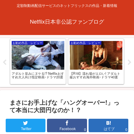
定額制動画配信サービスのネットフリックスの作品・新着情報
Netflix日本非公認ファンブログ
お勧め作品・レビュー
お勧め作品・レビュー
Ne
アダルト並みにヌケる!? Netflixおす
【R18】濡れ場がエロい! アダルト
あの
何がど
すめ大人向け指定映画･ドラマ20選
級おすすめ海外映画･ドラマ40選
ると
NE
プ
まさにお手上げな「ハングオーバー!」っ
て本当に大団円なのか！？
Twitter
Facebook
はてブ
0
0