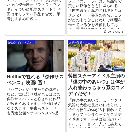
シェフのテーブルは、高品質で
たあの傑作映画『ラ・ラ・ラン
美しい映像とともに綴られる
ド』がついに配信スタート！ 今
「世界遺産」風のお料理ドキュ
回はオリジナル作品も含め、筆
メンタリー。各国の有名シェフ
者おすすめの映...
がどのようなこだわりで料理を
作っているかを映像化してお
り、調理好きでなくても楽しめ
2018.05.16
る作品です！
お勧め作品・レビュー
お勧め作品・レビュー
韓国スターアイドル主演の
Netflixで観れる『傑作サス
『僕の中のあいつ』は体が
ペンス』映画5選！
入れ替わっちゃう系のコメ
『セブン』や『羊たちの沈黙』
ディだぞ！
など、世に語り継がれるほどの
傑作サスペンスと称された作品
『僕の中のあいつ』は、ヤクザ
が数多くあります。 今回はそん
気質な大物社長といじめられっ
なミステリー要素もストーリー
子の高校生の体が入れ替わって
も秀逸な傑作サスペンス5作品...
しまうファンタジックなコメデ
ィ映画です。主演は韓国のアイ
ドル、ジニョン。大いに笑えて
スカッとする内容なので超おす