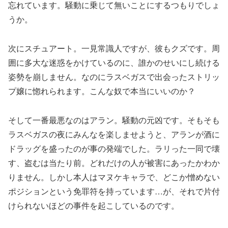
忘れています。騒動に乗じて無いことにするつもりでしょ
うか。
次にスチュアート。一見常識人ですが、彼もクズです。周
囲に多大な迷惑をかけているのに、誰かのせいにし続ける
姿勢を崩しません。なのにラスベガスで出会ったストリッ
プ嬢に惚れられます。こんな奴で本当にいいのか？
そして一番最悪なのはアラン。騒動の元凶です。そもそも
ラスベガスの夜にみんなを楽しませようと、アランが酒に
ドラッグを盛ったのが事の発端でした。ラリった一同で壊
す、盗むは当たり前。どれだけの人が被害にあったかわか
りません。しかし本人はマヌケキャラで、どこか憎めない
ポジションという免罪符を持っています…が、それで片付
けられないほどの事件を起こしているのです。