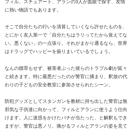
フィル、スチュアート、アランの3人が血眼で探す、友情
に熱い物語でもあります。
そこで自分たちの行いを清算していくなら許せたものを、
とにかく友人第一で「自分たちはラリってたから覚えてな
い。悪くない」の一点張り。それがまかり通るなら、世界
はドラッグでハッピーを振りまいているでしょう。
なんの贖罪もせず、被害者ぶった彼らのトラブル劇が延々
と続きます。特に最悪だったのが警官に捕まり、釈放の代
わりの子どもの安全教室に参加させられたシーン。
防犯グッズとしてスタンガンを教材に持ち出した警官は無
邪気な子供達に向かって、フィルとアランに使うよう仕向
けます。人に迷惑をかけたバチが当たった、と解釈もでき
ますが、警官は悪ノリ。痛がるフィルとアランの姿を見て