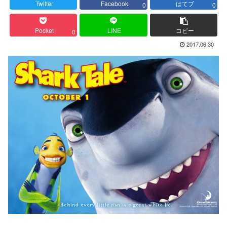
Twitter
Facebook
はてブ
0
0
Pocket
LINE
コピー
0
2017.06.30