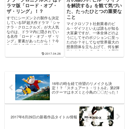
ラマ版「ロード・オブ・
を解読する』を観て気づい
ザ・リング」！？
た、たったひとつの重要な
こと
すでにシーズン２の製作も決定
しているSF超大作ドラマ「シャ
マイクロソフト社創業者のビ
ナラ・クロニクルズ」が大人気
ル・ゲイツといえば誰もが知る
なのは、ドラマ内に隠されてい
大富豪ですが、一体全体どのよ
る名作「ロード・オブ・ザ・リ
うにしてそのポジションに至っ
ング」要素があったから！？今
たのか？そしてなぜ世界最大の
作が面白ろ過ぎるその理由と
慈善団体を立ち上げて、何を解
は？
決しようとしているのか？普段
2017.04.26
は決して知ることができない天
才の頭の中が垣間見える･･･おす
すめのドキュメンタリー作品で
す。
16年の時を経て待望のリメイクも決
定！？「スチュアート・リトル2」第2弾
のテーマはネズミと小鳥の〇〇だった！
2017年6月29日の新着作品タイトル情報