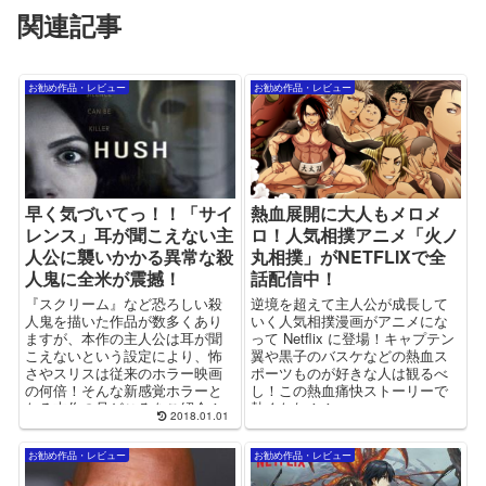
関連記事
お勧め作品・レビュー
お勧め作品・レビュー
早く気づいてっ！！「サイ
熱血展開に大人もメロメ
レンス」耳が聞こえない主
ロ！人気相撲アニメ「火ノ
人公に襲いかかる異常な殺
丸相撲」がNETFLIXで全
人鬼に全米が震撼！
話配信中！
『スクリーム』など恐ろしい殺
逆境を超えて主人公が成長して
人鬼を描いた作品が数多くあり
いく人気相撲漫画がアニメにな
ますが、本作の主人公は耳が聞
って Netflix に登場！キャプテン
こえないという設定により、怖
翼や黒子のバスケなどの熱血ス
さやスリスは従来のホラー映画
ポーツものが好きな人は観るべ
の何倍！そんな新感覚ホラーと
し！この熱血痛快ストーリーで
なる本作の見どころをご紹介！
熱くなれ！！
2018.01.01
お勧め作品・レビュー
お勧め作品・レビュー