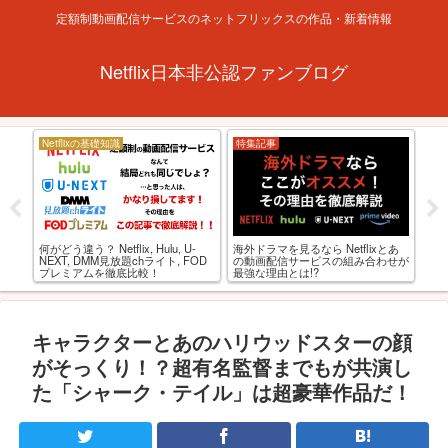
定額制動画配信サービスのネットフリックスの作品・新着情報
Netflix日本非公認ファンブログ
Netflixの基礎知識
特集記事
お
「
あの
海外ドラマを見るなら Netflixとあ
何がどう違う？ Netflix, Hulu, U-
で
ると
の動画配信サービスの組み合わせが
NEXT, DMM見放題chライト, FOD
最強な理由とは!?
プレミアムを徹底比較！
キャラクターとあのハリウッドスターの顔
がそっくり！？超有名監督までもが共演し
た「シャーク・テイル」は超豪華作品だ！