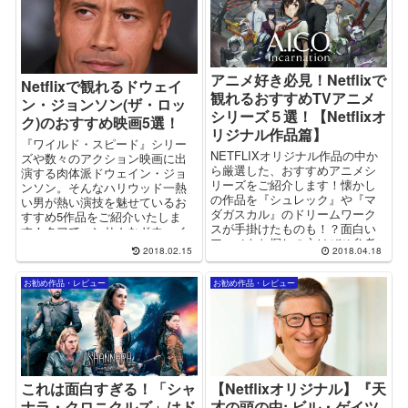
アニメ好き必見！Netflixで
Netflixで観れるドウェイ
観れるおすすめTVアニメ
ン・ジョンソン(ザ・ロッ
シリーズ５選！【Netflixオ
ク)のおすすめ映画5選！
リジナル作品篇】
『ワイルド・スピード』シリー
NETFLIXオリジナル作品の中か
ズや数々のアクション映画に出
ら厳選した、おすすめアニメシ
演する肉体派ドウェイン・ジョ
リーズをご紹介します！懐かし
ンソン。そんなハリウッド一熱
の作品を『シュレック』や『マ
い男が熱い演技を魅せているお
ダガスカル』のドリームワーク
すすめ5作品をご紹介いたしま
スが手掛けたものも！？面白い
す！タフでハンサムなドウェイ
アニメをお探しの方はぜひ参考
ンに酔いしれよう！
2018.02.15
2018.04.18
にしてくださいね！
お勧め作品・レビュー
お勧め作品・レビュー
これは面白すぎる！「シャ
【Netflixオリジナル】『天
ナラ・クロニクルズ」はド
才の頭の中: ビル・ゲイツ