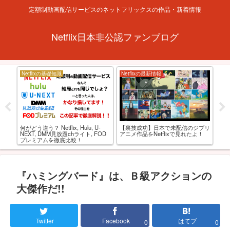
定額制動画配信サービスのネットフリックスの作品・新着情報
Netflix日本非公認ファンブログ
Netflixの基礎知識
Netflixの最新情報
お
xで見
何がどう違う？ Netflix, Hulu, U-
【裏技成功】日本で未配信のジブリ
【
0
NEXT, DMM見放題chライト, FOD
アニメ作品をNetflixで見れたよ！
おる
プレミアムを徹底比較！
監
『ハミングバード』は、Ｂ級アクションの
大傑作だ!!
Twitter
Facebook
はてブ
0
0