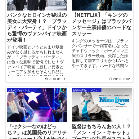
パンクなヒロインが絶世の
【NETFLIX】「キングの
美女に大変身！？「ブラッ
メッセージ」はブラックパ
ディ・パーティ」ドイツか
ンサー主演俳優のハードな
ら驚愕のヴァンパイア映画
スリラー
が登場！
キングのメッセージは、ブラッ
クパンサーで一躍有名になった
ドイツ映画というとあまり馴染
チャドウィック・ボーズマン主
みがなく感じるかもしれません
演のスリラー映画。失踪した妹
が、「ブラッディ・パーティ」
を探して南アフリカからLAへと
は色々な意味で驚愕でした！ヴ
やってきます。ハードな格闘シ
ァンパイア映画に新しい要素と
ーンはダークヒーロー好きもウ
ユーモアを加えたそんな作品に
ットリ！
なっており見どころ満載の作品
2018.01.01
2019.03.02
です！
お勧め作品・レビュー
お勧め作品・レビュー
「セクシーなのはどっ
監督はもちろんあの人！？
ち？」は英国発のリアリテ
「メン・イン・キャット」
ィーショー！恋人がセクシ
ゴーマンな社長がネコと入