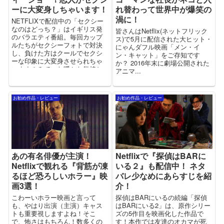
ーに大変身しちゃいます！
れ替わって世界中が爆笑の
渦に！
NETFLIXで配信中の「セクシー
なのはどっち？」はイギリス発
皆さんはNetflix(ネットフリック
のバラエティ番組。毎回カップ
ス)で5月に配信された大ヒット・
ルたちがセクシーフォトで対決
にゃんダフル映画「メン・イ
し、負けた方はクールでセクシ
ン・キャット」をご存知です
ーな印象に大変身させられちゃ
か？ 2016年末に劇場公開された
います！みていた暖かな気持ち
アニマ...
になるゆるい番組なので、おす
すめ！
お勧め作品・レビュー
お勧め作品・レビュー
あの有名俳優が主演！
Netflixで『探偵はBARに
Netflixで観れる『背筋が凍
いる２』も配信中！ ネタ
るほど恐ろしいホラー』映
バレ少なめにあらすじを紹
画3選！
介！
こわーいホラー映画と言って
探偵はBARにいるの続編「探偵
も、やはり出演（主演）キャス
はBARにいる2」は、原作シリー
トも重要視しますよね！そこ
ズの5作目を映画化した作品で
で、怖さはもちろん！数多くの
す！本作では友達のオカマが死