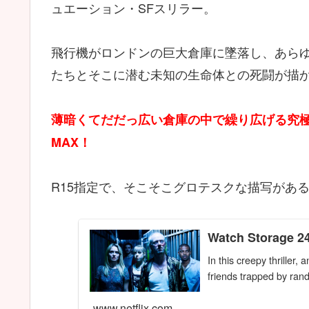
ュエーション・SFスリラー。
飛行機がロンドンの巨大倉庫に墜落し、あら
たちとそこに潜む未知の生命体との死闘が描
薄暗くてだだっ広い倉庫の中で繰り広げる究
MAX！
R15指定で、そこそこグロテスクな描写があ
Watch Storage 24 
In this creepy thrille
friends trapped by rand
www.netflix.com