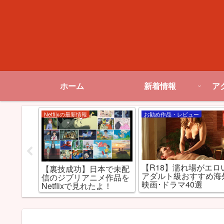
ホーム
新着情報
ア
Netflixの最新情報
お勧め作品・レビュー
ケる!?
【R18】濡れ場がエロい
【裏技成功】日本で未配
め大人向け
アダルト級おすすめ海
信のジブリアニメ作品を
20選
映画･ドラマ40選
Netflixで見れたよ！