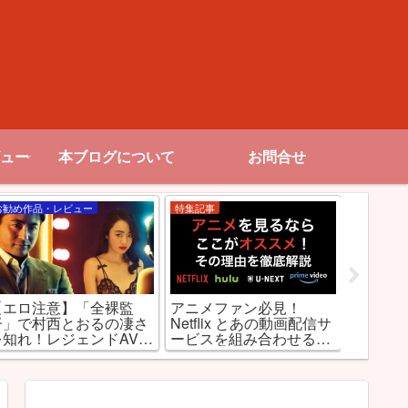
ュー
本ブログについて
お問合せ
お勧め作品・レビュー
特集記事
お勧め作品
【エロ注意】「全裸監
アニメファン必見！
【R18
督」で村西とおるの凄さ
Netflix とあの動画配信サ
Netfl
を知れ！レジェンドAV監
ービスを組み合わせると
国内映画
督を演じるのは山田孝
最強だった件
之！