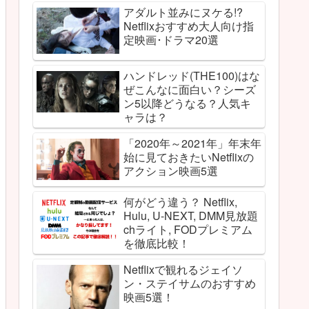
アダルト並みにヌケる!?
Netflixおすすめ大人向け指
定映画･ドラマ20選
ハンドレッド(THE100)はな
ぜこんなに面白い？シーズ
ン5以降どうなる？人気キ
ャラは？
「2020年～2021年」年末年
始に見ておきたいNetflixの
アクション映画5選
何がどう違う？ Netflix,
Hulu, U-NEXT, DMM見放題
chライト, FODプレミアム
を徹底比較！
Netflixで観れるジェイソ
ン・ステイサムのおすすめ
映画5選！