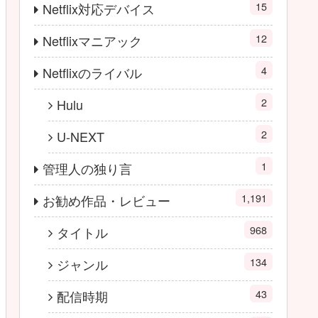
15
Netflix対応デバイス
12
Netflixマニアック
4
Netflixのライバル
2
Hulu
2
U-NEXT
1
管理人の独り言
1,191
お勧め作品・レビュー
968
タイトル
134
ジャンル
43
配信時期