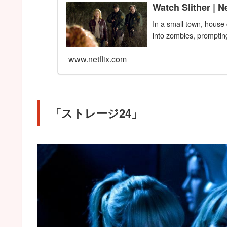
Watch Slither | Ne
In a small town, house 
into zombies, prompting
www.netflix.com
「ストレージ24」