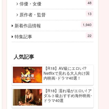
48
俳優・女優
13
原作者・監督
1,940
新着作品情報
22
特集記事
人気記事
【R18】AV級にエロい!?
Netflixで見れる大人向け国
内映画･ドラマ40選！
【R18】濡れ場がエロい! ア
ダルト級おすすめ海外映画･
ドラマ40選