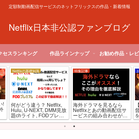
定額制動画配信サービスのネットフリックスの作品・新着情報
Netflix日本非公認ファンブログ
クセスランキング
作品ラインナップ
お勧め作品・レビ
Netflixの基礎知識
特集記事
!
何がどう違う？ Netflix,
海外ドラマを見るなら
外
Hulu, U-NEXT, DMM見放
Netflixとあの動画配信サ
題chライト, FODプレミ
ービスの組み合わせが最
アムを徹底比較！
強な理由とは!?