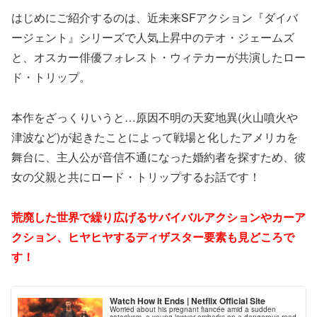
はじめにご紹介するのは、近未来SFアクション『ダイバ
ージェント』シリーズで人気上昇中のテオ・ジェームズ
と、オスカー俳優フォレスト・ウィテカーが共演したロー
ド・トリップ。
本作をざっくりいうと…原因不明の天変地異(火山噴火や
津波など)が起きたことによって戦場と化したアメリカを
舞台に、主人公が音信不通になった婚約者を探すため、彼
女の父親と共にロード・トリップするお話です！
荒廃した世界で繰り広げるサバイバルアクションやカーア
クション、ヒヤヒヤするディザスター要素も見どころで
す！
Watch How It Ends | Netflix Official Site
Worried about his pregnant fiancée amid a sudden
cataclysm, a young lawyer embarks on a dangerous road