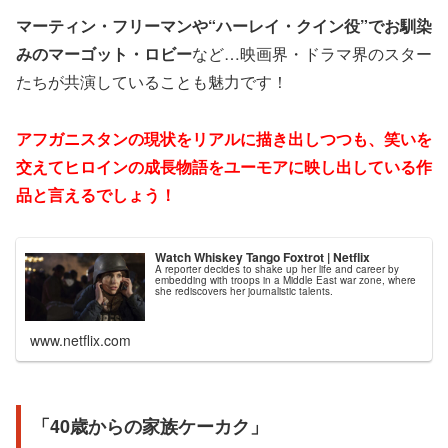
マーティン・フリーマンや“ハーレイ・クイン役”でお馴染
みのマーゴット・ロビー
など…映画界・ドラマ界のスター
たちが共演していることも魅力です！
アフガニスタンの現状をリアルに描き出しつつも、笑いを
交えてヒロインの成長物語をユーモアに映し出している作
品と言えるでしょう！
Watch Whiskey Tango Foxtrot | Netflix
A reporter decides to shake up her life and career by
embedding with troops in a Middle East war zone, where
she rediscovers her journalistic talents.
www.netflix.com
「40歳からの家族ケーカク」