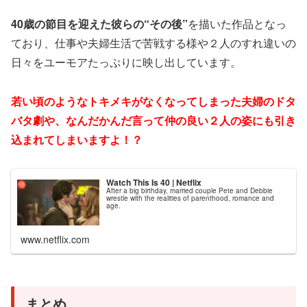
40歳の節目を迎えた彼らの“その後”
を描いた作品となっ
ており、仕事や夫婦生活で苦戦する様や２人のすれ違いの
日々をユーモアたっぷりに映し出しています。
若い頃のようなトキメキがなくなってしまった夫婦のドタ
バタ劇や、なんだかんだ言って仲の良い２人の姿にも引き
込まれてしまいますよ！？
Watch This Is 40 | Netflix
After a big birthday, married couple Pete and Debbie
wrestle with the realities of parenthood, romance and
age.
www.netflix.com
まとめ