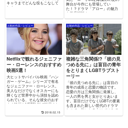
キャラまでどんな役もこなして
舞台が今作にも登場してい
しま...
た！？ドラマ「アロー」の魅力
を徹底解説！
お勧め作品・レビュー
お勧め作品・レビュー
Netflixで観れるジェニファ
複雑な三角関係!?「彼の見
ー・ローレンスのおすすめ
つめる先に」は盲目の青年
映画5選！
をとりまくLGBTラブスト
ーリー
大ヒットサバイバル映画『ハン
ガー・ゲーム』シリーズで有名
「彼の見つめる先に」は盲目の
なジェニファー・ローレンス。
青年の成長と恋愛の物語です。
美人なだけでなくオスカーにも
恋愛の方は三角関係に発展し、
輝くなど世界中から演技を認め
一人の男を男と女がとりあいま
られている、そんな彼女のおす
す。盲目だけでなくLGBTの要素
すめ映画をNETFLIXで観尽くし
も含まれた新しい世代のドラマ
ちゃいましょう！
なので、気になる方はぜひみて
2018.02.15
みてください！