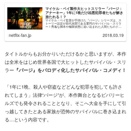
マイケル・ベイ製作大ヒットスリラー「パージ：
アナーキー」1年に1晩だけ凶悪犯罪者たちが解き
放たれる！？
マイケル・ベイ監督が手掛けた『パージ』シリーズは、ス
トーリー設定が前代未聞である驚愕のサバイバル・スリラ
ー！秀逸な脚本や極限状態に追い込まれた人間たちのドラ
マが魅力！【第１弾】と本作【第２弾】の違いや魅力を徹
底解析！
netflix-fan.jp
2018.03.19
タイトルからもお分かりいただけるかと思いますが、本作
は全米をはじめ世界各国で大ヒットしたサバイバル・スリ
ラー
『パージ』をパロディ化したサバイバル・コメディ！
「1年に1晩、殺人や窃盗などどんな犯罪を犯しても許さ
れてしまう」法律“パージ”が、本作舞台となるビバリーヒ
ルズでも発令されることとなり、そこへ大金を手にして引
っ越してきたとある家族が恐怖のサバイバルに巻き込まれ
る…という内容です。