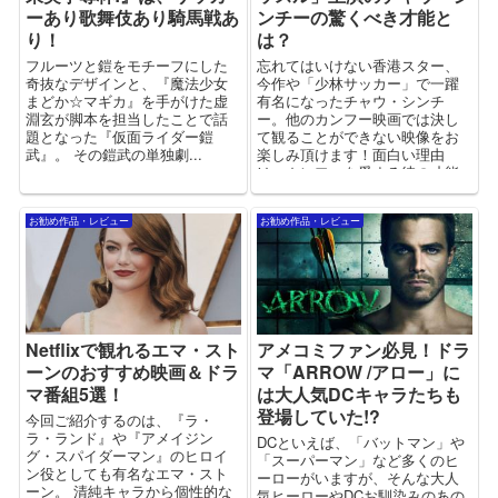
ーあり歌舞伎あり騎馬戦あ
ンチーの驚くべき才能と
り！
は？
フルーツと鎧をモチーフにした
忘れてはいけない香港スター、
奇抜なデザインと、『魔法少女
今作や「少林サッカー」で一躍
まどか☆マギカ』を手がけた虚
有名になったチャウ・シンチ
淵玄が脚本を担当したことで話
ー。他のカンフー映画では決し
題となった『仮面ライダー鎧
て観ることができない映像をお
武』。 その鎧武の単独劇...
楽しみ頂けます！面白い理由
は、カンフーを愛する彼の才能
に隠されていたのです！
お勧め作品・レビュー
お勧め作品・レビュー
Netflixで観れるエマ・スト
アメコミファン必見！ドラ
ーンのおすすめ映画＆ドラ
マ「ARROW /アロー」に
マ番組5選！
は大人気DCキャラたちも
登場していた!?
今回ご紹介するのは、『ラ・
ラ・ランド』や『アメイジン
DCといえば、「バットマン」や
グ・スパイダーマン』のヒロイ
「スーパーマン」など多くのヒ
ン役としても有名なエマ・スト
ーローがいますが、そんな大人
ーン。 清純キャラから個性的な
気ヒーローやDCお馴染みのあの