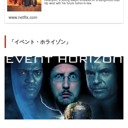
trip west with his future father-in-law.
www.netflix.com
「イベント・ホライゾン」