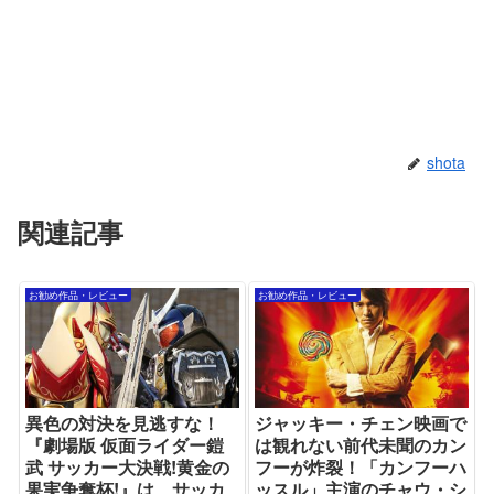
shota
関連記事
お勧め作品・レビュー
お勧め作品・レビュー
異色の対決を見逃すな！
ジャッキー・チェン映画で
『劇場版 仮面ライダー鎧
は観れない前代未聞のカン
武 サッカー大決戦!黄金の
フーが炸裂！「カンフーハ
果実争奪杯!』は、サッカ
ッスル」主演のチャウ・シ