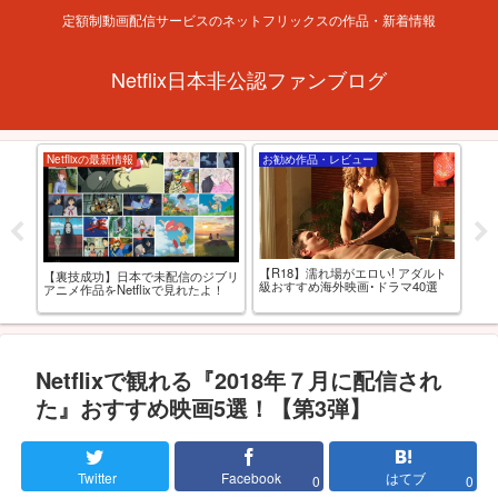
定額制動画配信サービスのネットフリックスの作品・新着情報
Netflix日本非公認ファンブログ
Netflixの最新情報
お勧め作品・レビュー
お
フリ
【R18】濡れ場がエロい! アダルト
【裏技成功】日本で未配信のジブリ
【
級おすすめ海外映画･ドラマ40選
アニメ作品をNetflixで見れたよ！
おる
監
Netflixで観れる『2018年７月に配信され
た』おすすめ映画5選！【第3弾】
Twitter
Facebook
はてブ
0
0