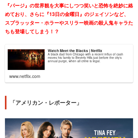
『パージ』の世界観を大事にしつつ笑いと恐怖を絶妙に絡
めており、さらに『13日の金曜日』のジェイソンなど、
スプラッッター・ホラーやスリラー映画の殺人鬼キャラた
ちも登場してしまう！？
Watch Meet the Blacks | Netflix
A black dad from Chicago with a recent influx of cash
moves his family to Beverly Hills just before the city's
annual purge, when all crime is legal.
www.netflix.com
「アメリカン・レポーター」