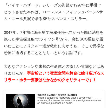
『バイオ・ハザード』シリーズの監督が1997年に手掛け
ヒットさせた本作は、ローレンス・フィッシュバーン&サ
ム・ニール共演で贈るSFサスペンス・スリラー。
2047年。7年前に海王星で極秘任務へ向かった際に消息を
絶った宇宙探査船“ホライゾン号”から、突如SOS通信が届
いたことによりクルー達が救出に向かうも、そこで異様な
恐怖に遭遇することとなり…というお話です。
大きなアクションや未知の生命体との激しい奮闘などはあ
りませんが、
宇宙船という密室空間を舞台に繰り広げるス
リラー・ホラー要素はなかなかのクオリティーです！
Watch Event Horizon | Netflix
When a spaceship reappears after a seven-year
absence, the rescue team sent to investigate encounters
an ominous presence on board.