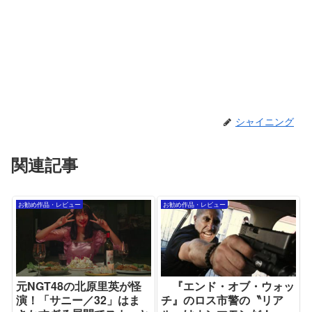
シャイニング
関連記事
お勧め作品・レビュー
お勧め作品・レビュー
元NGT48の北原里英が怪
『エンド・オブ・ウォッ
演！「サニー／32」はま
チ』のロス市警の〝リア