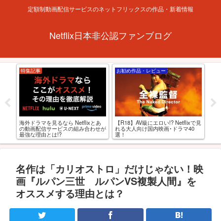
定額制動画配信サービスのネットフリックスの作品・新着情報
Netflix日本非公認ファンブログ
特集記事
お勧め作品・レビュー
Ne
あの
海外ドラマを見るなら Netflixとあ
【R18】AV級にエロい!? Netflixで見
何がど
ると
の動画配信サービスの組み合わせが
れる大人向け国内映画･ドラマ40
NE
最強な理由とは!?
選！
プ
名作は「カリオストロ」だけじゃない！映
画『ルパン三世 ルパンVS複製人間』を
オススメする理由とは？