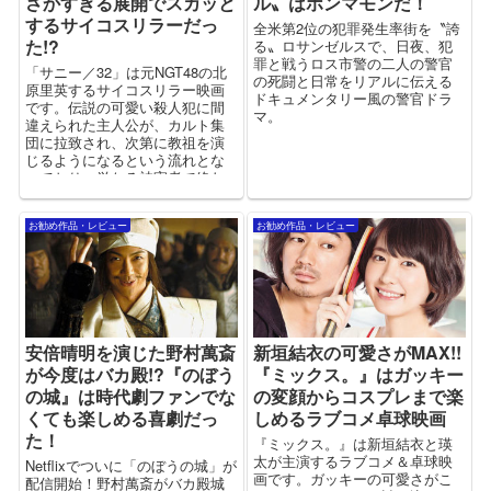
さかすぎる展開でスカッと
ル〟はホンマモンだ！
するサイコスリラーだっ
全米第2位の犯罪発生率街を〝誇
た!?
る〟ロサンゼルスで、日夜、犯
罪と戦うロス市警の二人の警官
「サニー／32」は元NGT48の北
の死闘と日常をリアルに伝える
原里英するサイコスリラー映画
ドキュメンタリー風の警官ドラ
です。伝説の可愛い殺人犯に間
マ。
違えられた主人公が、カルト集
団に拉致され、次第に教祖を演
じるようになるという流れとな
っており、単なる被害者で終わ
らないのが斬新でありみどころ
です！
お勧め作品・レビュー
お勧め作品・レビュー
安倍晴明を演じた野村萬斎
新垣結衣の可愛さがMAX!!
が今度はバカ殿!?『のぼう
『ミックス。』はガッキー
の城』は時代劇ファンでな
の変顔からコスプレまで楽
くても楽しめる喜劇だっ
しめるラブコメ卓球映画
た！
『ミックス。』は新垣結衣と瑛
太が主演するラブコメ＆卓球映
Netflixでついに「のぼうの城」が
画です。ガッキーの可愛さがこ
配信開始！野村萬斎がバカ殿城