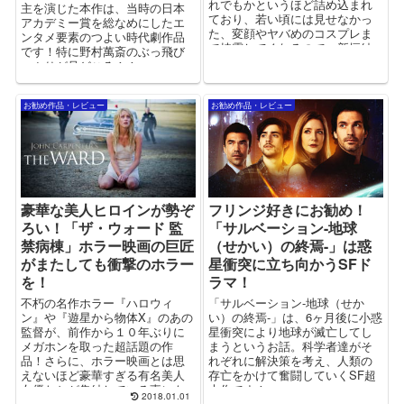
れでもかというほど詰め込まれ
主を演じた本作は、当時の日本
ており、若い頃には見せなかっ
アカデミー賞を総なめにしたエ
た、変顔やヤバめのコスプレま
ンタメ要素のつよい時代劇作品
で披露してくれるので、新垣結
です！特に野村萬斎のぶっ飛び
衣好きは必見です！！
っぷりが見どころ！！
お勧め作品・レビュー
お勧め作品・レビュー
豪華な美人ヒロインが勢ぞ
フリンジ好きにお勧め！
ろい！「ザ・ウォード 監
「サルベーション-地球
禁病棟」ホラー映画の巨匠
（せかい）の終焉-」は惑
がまたしても衝撃のホラー
星衝突に立ち向かうSFド
を！
ラマ！
不朽の名作ホラー『ハロウィ
「サルベーション-地球（せか
ン』や『遊星から物体X』のあの
い）の終焉-」は、6ヶ月後に小惑
監督が、前作から１０年ぶりに
星衝突により地球が滅亡してし
メガホンを取った超話題の作
まうというお話。科学者達がそ
品！さらに、ホラー映画とは思
れぞれに解決策を考え、人類の
えないほど豪華すぎる有名美人
存亡をかけて奮闘していくSF超
女優たちが集結している事にも
大作です！
2018.01.01
大注目！