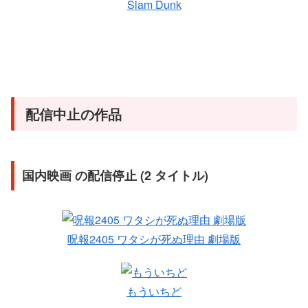
Slam Dunk
配信中止の作品
国内映画 の配信停止 (2 タイトル)
呪報2405 ワタシが死ぬ理由 劇場版
もういちど