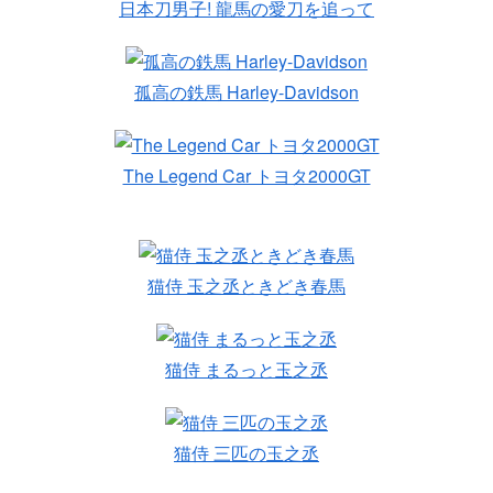
日本刀男子! 龍馬の愛刀を追って
孤高の鉄馬 Harley-Davidson
The Legend Car トヨタ2000GT
猫侍 玉之丞ときどき春馬
猫侍 まるっと玉之丞
猫侍 三匹の玉之丞