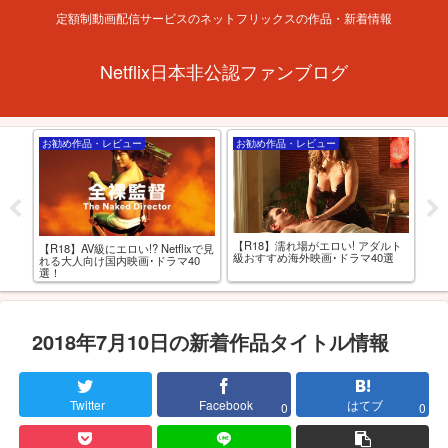
定額制動画配信サービスのネットフリックスの作品・新着情報
Netflix日本非公認ファンブログ
お勧め作品・レビュー
お勧め作品・レビュー
特
xおす
【R18】濡れ場がエロい! アダルト
アニ
【R18】AV級にエロい!? Netflixで見
0選
級おすすめ海外映画･ドラマ40選
動
れる大人向け国内映画･ドラマ40
最
選！
2018年7月10日の新着作品タイトル情報
Twitter
Facebook
はてブ
0
0