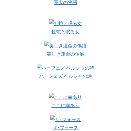
闘犬の物語
虹蛇と眠る女
美しき運命の傷痕
ハーフェズ ペルシャの詩
ここに幸あり
ザ･フォース