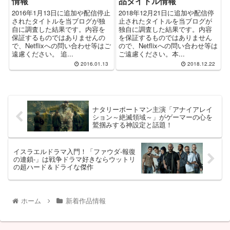
情報
品タイトル情報
2016年1月13日に追加や配信停止
2018年12月21日に追加や配信停
されたタイトルを当ブログが独
止されたタイトルを当ブログが
自に調査した結果です。内容を
独自に調査した結果です。内容
保証するものではありませんの
を保証するものではありません
で、Netflixへの問い合わせ等はご
ので、Netflixへの問い合わせ等は
遠慮ください。 追...
ご遠慮ください。本...
2016.01.13
2018.12.22
ナタリーポートマン主演「アナイアレイ
ション～絶滅領域～」がゲーマーの心を
鷲掴みする神設定と話題！
イスラエルドラマ入門！「ファウダ-報復
の連鎖-」は戦争ドラマ好きならウットリ
の超ハード＆ドライな傑作
ホーム
新着作品情報