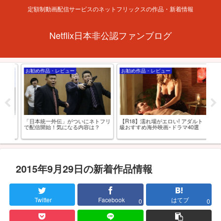
定額制動画配信サービスのネットフリックスの作品・新着情報
Netflix日本非公認ファンブログ
お勧め作品・レビュー
お勧め作品・レビュー
Ne
xおす
「日本統一外伝」がついにネトフリ
【R18】濡れ場がエロい! アダルト
何がど
0選
で配信開始！気になる内容は？
級おすすめ海外映画･ドラマ40選
NE
プ
2015年9月29日の新着作品情報
Twitter
Facebook
はてブ
0
0