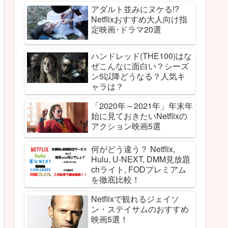
アダルト並みにヌケる!?
Netflixおすすめ大人向け指
定映画･ドラマ20選
ハンドレッド(THE100)はな
ぜこんなに面白い？シーズ
ン5以降どうなる？人気キ
ャラは？
「2020年～2021年」年末年
始に見ておきたいNetflixの
アクション映画5選
何がどう違う？ Netflix,
Hulu, U-NEXT, DMM見放題
chライト, FODプレミアム
を徹底比較！
Netflixで観れるジェイソ
ン・ステイサムのおすすめ
映画5選！