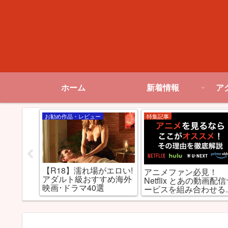
ホーム
新着情報
ア
お勧め作品・レビュー
特集記事
」がつい
【R18】濡れ場がエロい!
アニメファン必見！
信開始！
アダルト級おすすめ海外
Netflix とあの動画配
？
映画･ドラマ40選
ービスを組み合わせる
最強だった件