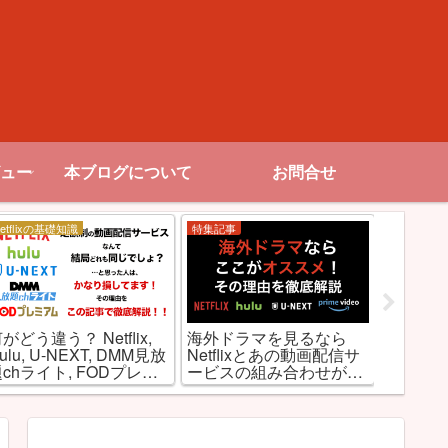
ュー
本ブログについて
お問合せ
etflixの基礎知識
特集記事
お勧め作品
アダルト
がどう違う？ Netflix,
海外ドラマを見るなら
Netfl
ulu, U-NEXT, DMM見放
Netflixとあの動画配信サ
指定映画
chライト, FODプレミ
ービスの組み合わせが最
アムを徹底比較！
強な理由とは!?