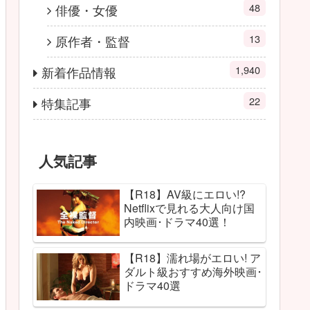
48
俳優・女優
13
原作者・監督
1,940
新着作品情報
22
特集記事
人気記事
【R18】AV級にエロい!?
Netflixで見れる大人向け国
内映画･ドラマ40選！
【R18】濡れ場がエロい! ア
ダルト級おすすめ海外映画･
ドラマ40選