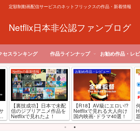
定額制動画配信サービスのネットフリックスの作品・新着情報
Netflix日本非公認ファンブログ
クセスランキング
作品ラインナップ
お勧め作品・レビ
Netflixの最新情報
お勧め作品・レビュー
N
【裏技成功】日本で未配
【R18】AV級にエロい!?
何
信サ
信のジブリアニメ作品を
Netflixで見れる大人向け
H
と
Netflixで見れたよ！
国内映画･ドラマ40選！
題