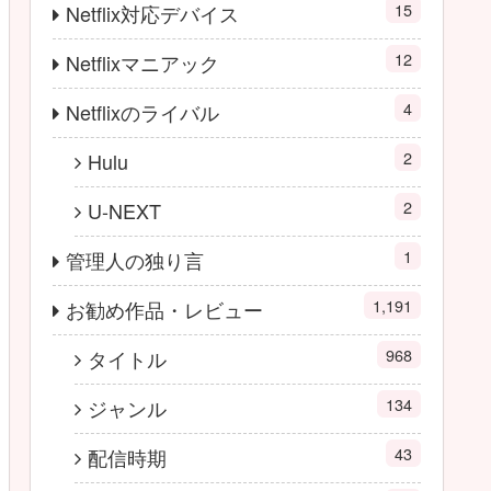
15
Netflix対応デバイス
12
Netflixマニアック
4
Netflixのライバル
2
Hulu
2
U-NEXT
1
管理人の独り言
1,191
お勧め作品・レビュー
968
タイトル
134
ジャンル
43
配信時期