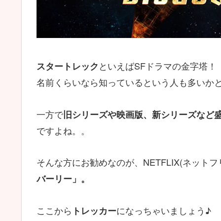
といえばSFドラマの金字塔！
スタートレック
名前くらいなら知っているという人も多いか
一方で
旧シリーズや映画版、新シリーズなど
ですよね。。
そんな方にお勧めなのが、NETFLIX(ネット
バーリー」。
ここから
になっちゃいましょう♪
トレッカー