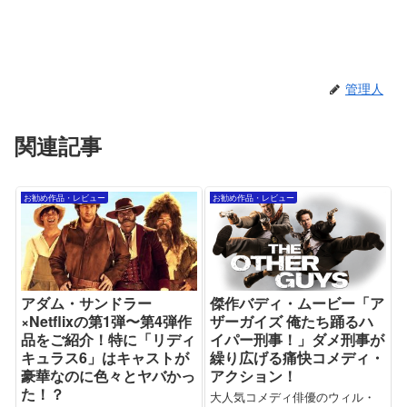
管理人
関連記事
お勧め作品・レビュー
お勧め作品・レビュー
アダム・サンドラー
傑作バディ・ムービー「ア
×Netflixの第1弾〜第4弾作
ザーガイズ 俺たち踊るハ
品をご紹介！特に「リディ
イパー刑事！」ダメ刑事が
キュラス6」はキャストが
繰り広げる痛快コメディ・
豪華なのに色々とヤバかっ
アクション！
た！？
大人気コメディ俳優のウィル・