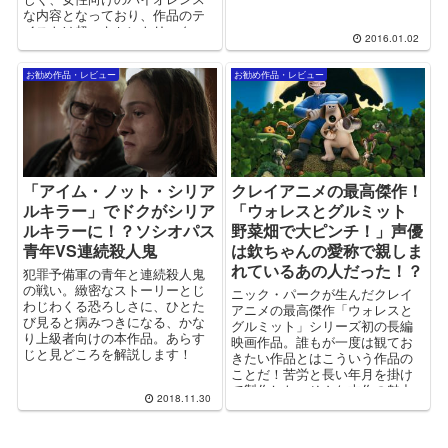
な内容となっており、作品のテ
イストは超エキセントリック。
2016.01.02
殺されたモデル「チワワちゃ
ん」の人物像を追っていくヒュ
お勧め作品・レビュー
お勧め作品・レビュー
ーマンドラマです！
「アイム・ノット・シリア
クレイアニメの最高傑作！
ルキラー」でドクがシリア
「ウォレスとグルミット
ルキラーに！？ソシオパス
野菜畑で大ピンチ！」声優
青年VS連続殺人鬼
は欽ちゃんの愛称で親しま
れているあの人だった！？
犯罪予備軍の青年と連続殺人鬼
の戦い。緻密なストーリーとじ
ニック・パークが生んだクレイ
わじわくる恐ろしさに、ひとた
アニメの最高傑作「ウォレスと
び見ると病みつきになる、かな
グルミット」シリーズ初の長編
り上級者向けの本作品。あらす
映画作品。誰もが一度は観てお
じと見どころを解説します！
きたい作品とはこういう作品の
ことだ！苦労と長い年月を掛け
て製作した、そんな本作の魅力
2018.11.30
を語ります！