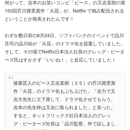
何がって、吉本のお笑いコンビ「ピース」の又吉直樹の第
153回芥川賞受賞作「火花」が、Netflix で独占配信される
ということが発表されたんです！
わずか数日前の8月24日、ソフトバンクのイベントで品川
庄司の品川祐が「火花」のドラマ化を提案していました。
そして、その場でNetflix日本法人社長のグレッグ・ピータ
ーズ氏はすかさず「いいね！」と反応していました！
後輩芸人のピース又吉直樹（３５）の芥川賞受賞
作「火花」のドラマ化もぶち上げた。「全力で又
吉大先生に土下座して、ドラマ化させてもらう。
吉本の先生枠は又吉に取られました」と笑った。
すると、ネットフリックス社日本法人のグレッ
グ・ピーターズ社長は「品川監督、外で話しまし