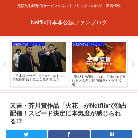
定額制動画配信サービスのネットフリックスの作品・新着情報
Netflix日本非公認ファンブログ
お勧め作品・レビュー
お勧め作品・レビュー
お
「日本統一外伝」がついにネトフリ
【R
とあ
【R18】AV級にエロい!? Netflixで見
で配信開始！気になる内容は？
級お
せが
れる大人向け国内映画･ドラマ40
選！
又吉・芥川賞作品「火花」がNetflixで独占
配信！スピード決定に本気度が感じられ
る!?