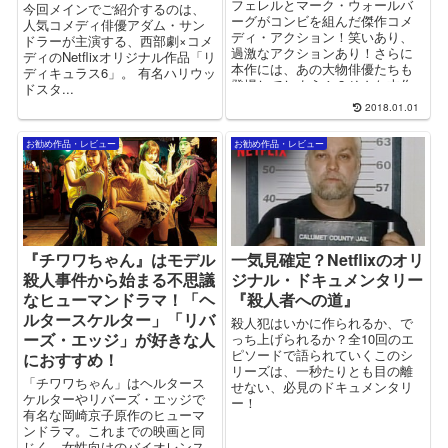
フェレルとマーク・ウォールバ
今回メインでご紹介するのは、
ーグがコンビを組んだ傑作コメ
人気コメディ俳優アダム・サン
ディ・アクション！笑いあり、
ドラーが主演する、西部劇×コメ
過激なアクションあり！さらに
ディのNetflixオリジナル作品「リ
本作には、あの大物俳優たちも
ディキュラス6」。 有名ハリウッ
登場してしまう！？そんな本作
ドスタ...
の魅力とは？
2018.01.01
お勧め作品・レビュー
お勧め作品・レビュー
『チワワちゃん』はモデル
一気見確定？Netflixのオリ
殺人事件から始まる不思議
ジナル・ドキュメンタリー
なヒューマンドラマ！「ヘ
『殺人者への道』
ルタースケルター」「リバ
殺人犯はいかに作られるか、で
ーズ・エッジ」が好きな人
っち上げられるか？全10回のエ
ピソードで語られていくこのシ
におすすめ！
リーズは、一秒たりとも目の離
「チワワちゃん」はヘルタース
せない、必見のドキュメンタリ
ケルターやリバーズ・エッジで
ー！
有名な岡崎京子原作のヒューマ
ンドラマ。これまでの映画と同
じく、女性向けのバイオレンス