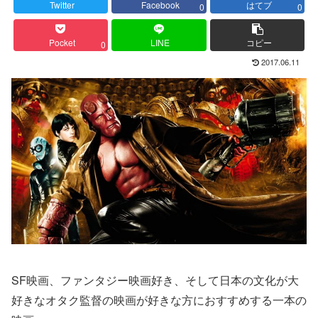
Twitter
Facebook
はてブ
0
0
Pocket
LINE
コピー
0
2017.06.11
SF映画、ファンタジー映画好き、そして日本の文化が大
好きなオタク監督の映画が好きな方におすすめする一本の