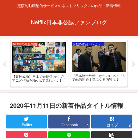
定額制動画配信サービスのネットフリックスの作品・新着情報
Netflix日本非公認ファンブログ
Netflixの最新情報
お勧め作品・レビュー
お
「日本統一外伝」がついにネトフリ
西と
【裏技成功】日本で未配信のジブリ
【R
で配信開始！気になる内容は？
AV
アニメ作品をNetflixで見れたよ！
れる
選
2020年11月11日の新着作品タイトル情報
Twitter
Facebook
はてブ
0
0