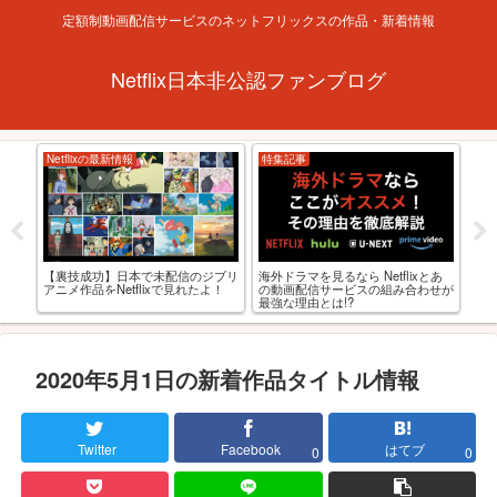
定額制動画配信サービスのネットフリックスの作品・新着情報
Netflix日本非公認ファンブログ
xの最新情報
特集記事
お勧め作品・レビュー
海外ドラマを見るなら Netflixとあ
功】日本で未配信のジブリ
【R18】AV級にエロい!?
の動画配信サービスの組み合わせが
をNetflixで見れたよ！
れる大人向け国内映画
最強な理由とは!?
選！
2020年5月1日の新着作品タイトル情報
Twitter
Facebook
はてブ
0
0