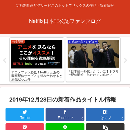
定額制動画配信サービスのネットフリックスの作品・新着情報
Netflix日本非公認ファンブログ
特集記事
お勧め作品・レビュー
お
「日本統一外伝」がついにネトフリ
アダ
アニメファン必見！Netflix とあの
xで見
で配信開始！気になる内容は？
すめ
動画配信サービスを組み合わせると
0
最強だった件
2019年12月28日の新着作品タイトル情報
Twitter
Facebook
はてブ
0
0