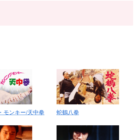
・モンキー/天中拳
蛇鶴八拳