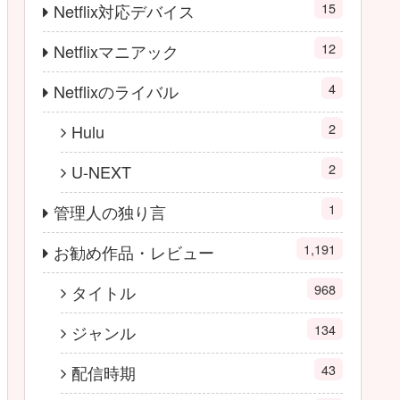
15
Netflix対応デバイス
12
Netflixマニアック
4
Netflixのライバル
2
Hulu
2
U-NEXT
1
管理人の独り言
1,191
お勧め作品・レビュー
968
タイトル
134
ジャンル
43
配信時期