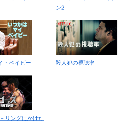
ン2
イ・ベイビー
殺人犯の視聴率
 －リングにかけた