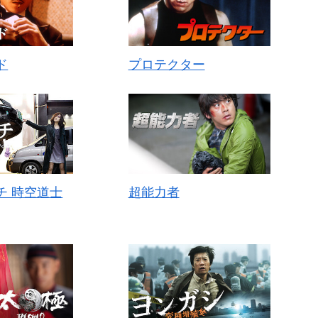
ド
プロテクター
チ 時空道士
超能力者