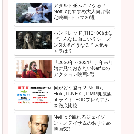
アダルト並みにヌケる!?
Netflixおすすめ大人向け指
定映画･ドラマ20選
ハンドレッド(THE100)はな
ぜこんなに面白い？シーズ
ン5以降どうなる？人気キ
ャラは？
「2020年～2021年」年末年
始に見ておきたいNetflixの
アクション映画5選
何がどう違う？ Netflix,
Hulu, U-NEXT, DMM見放題
chライト, FODプレミアム
を徹底比較！
Netflixで観れるジェイソ
ン・ステイサムのおすすめ
映画5選！