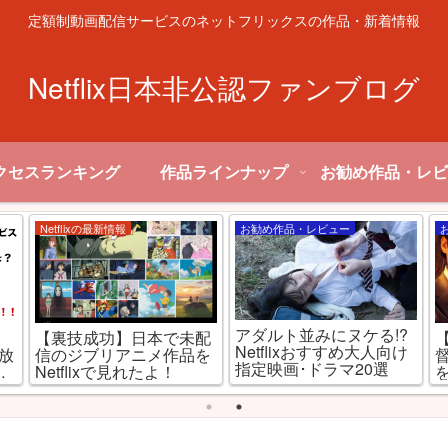
定額制動画配信サービスのネットフリックスの作品・新着情報
Netflix日本非公認ファンブログ
クセスランキング
作品ラインナップ
お勧め作品・レビ
Netflixの最新情報
お勧め作品・レビュー
アダルト並みにヌケる!?
,
【裏技成功】日本で未配
Netflixおすすめ大人向け
見放
信のジブリアニメ作品を
指定映画･ドラマ20選
ミ
Netflixで見れたよ！