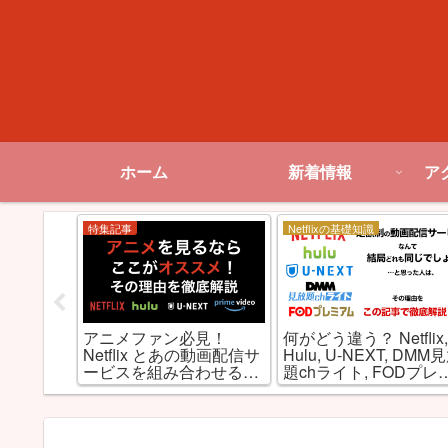
ホーム
新着情報
ア
特集記事
Netflixの基礎知識
がエロい!
アニメファン必見！
何がどう違う？ Netflix
すめ海外
Netflix とあの動画配信サ
Hulu, U-NEXT, DMM
選
ービスを組み合わせると
題chライト, FODプレ
最強だった件
アムを徹底比較！