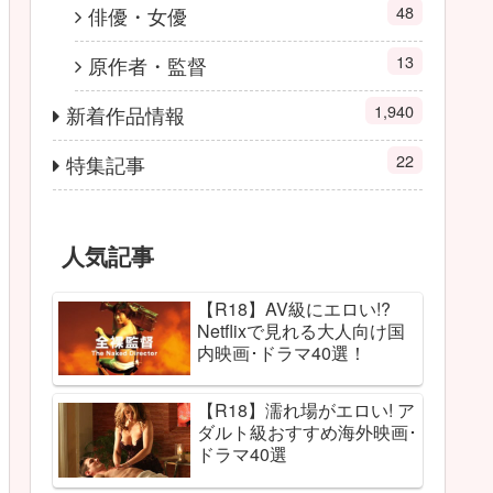
48
俳優・女優
13
原作者・監督
1,940
新着作品情報
22
特集記事
人気記事
【R18】AV級にエロい!?
Netflixで見れる大人向け国
内映画･ドラマ40選！
【R18】濡れ場がエロい! ア
ダルト級おすすめ海外映画･
ドラマ40選