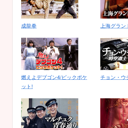
成龍拳
上海グラン
燃えよデブゴン4/ピックポケ
チョン・ウ
ット!