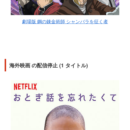
劇場版 鋼の錬金術師 シャンバラを征く者
海外映画 の配信停止 (1 タイトル)