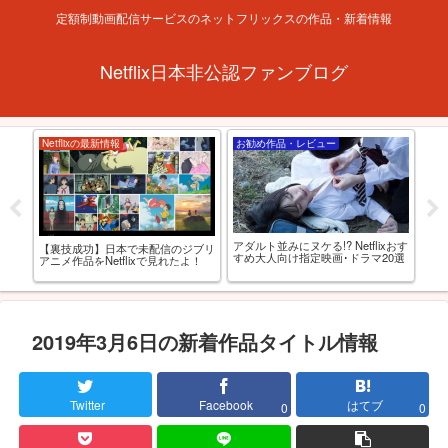
定額制動画配信サービスのネットフリックスの作品・新着情報
Netflix日本非公認ファンブログ
Netflixの最新情報
お勧め作品・レビュー
お
アダルト並みにヌケる!? Netflixおす
-
【裏技成功】日本で未配信のジブリ
【R
すめ大人向け指定映画･ドラマ20選
OD
アニメ作品をNetflixで見れたよ！
れる
選
2019年3月6日の新着作品タイトル情報
Twitter
Facebook
はてブ
0
0