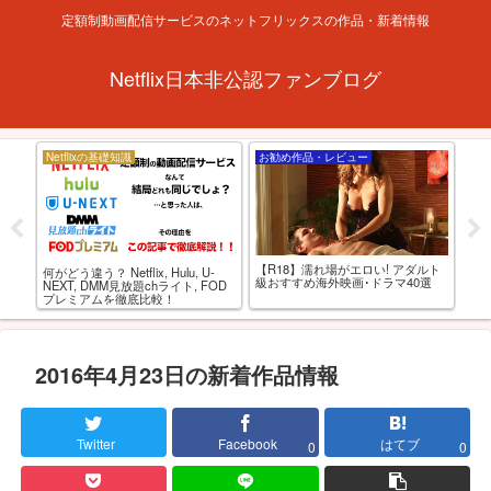
定額制動画配信サービスのネットフリックスの作品・新着情報
Netflix日本非公認ファンブログ
Netflixの基礎知識
お勧め作品・レビュー
お
xおす
【R18】濡れ場がエロい! アダルト
「
何がどう違う？ Netflix, Hulu, U-
0選
級おすすめ海外映画･ドラマ40選
で
NEXT, DMM見放題chライト, FOD
プレミアムを徹底比較！
2016年4月23日の新着作品情報
Twitter
Facebook
はてブ
0
0