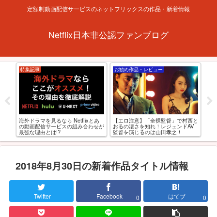
定額制動画配信サービスのネットフリックスの作品・新着情報
Netflix日本非公認ファンブログ
特集記事
お勧め作品・レビュー
お
【R
海外ドラマを見るなら Netflixとあ
ブリ
【エロ注意】「全裸監督」で村西と
級お
の動画配信サービスの組み合わせが
！
おるの凄さを知れ！レジェンドAV
最強な理由とは!?
監督を演じるのは山田孝之！
2018年8月30日の新着作品タイトル情報
Twitter
Facebook
はてブ
0
0