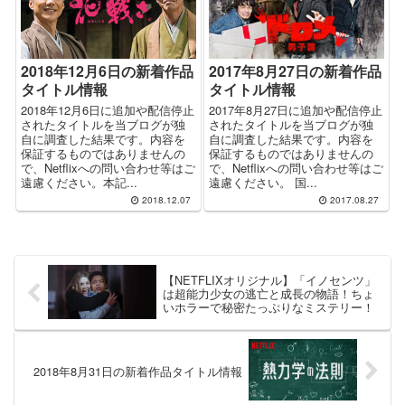
2018年12月6日の新着作品
2017年8月27日の新着作品
タイトル情報
タイトル情報
2018年12月6日に追加や配信停止
2017年8月27日に追加や配信停止
されたタイトルを当ブログが独
されたタイトルを当ブログが独
自に調査した結果です。内容を
自に調査した結果です。内容を
保証するものではありませんの
保証するものではありませんの
で、Netflixへの問い合わせ等はご
で、Netflixへの問い合わせ等はご
遠慮ください。本記...
遠慮ください。 国...
2018.12.07
2017.08.27
【NETFLIXオリジナル】「イノセンツ」
は超能力少女の逃亡と成長の物語！ちょ
いホラーで秘密たっぷりなミステリー！
2018年8月31日の新着作品タイトル情報