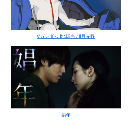
∀ガンダム I地球光 / II月光蝶
娼年