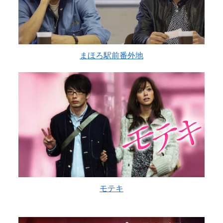
まほろ駅前番外地
モテキ