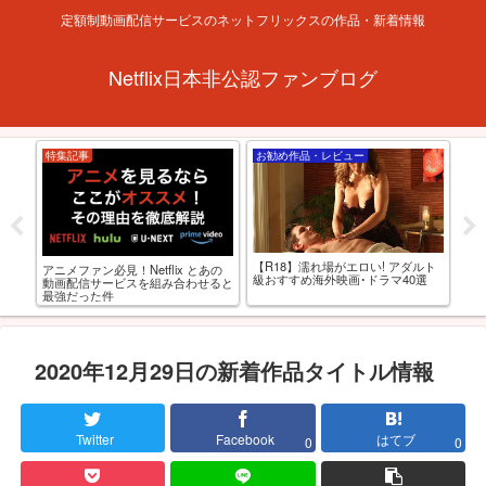
定額制動画配信サービスのネットフリックスの作品・新着情報
Netflix日本非公認ファンブログ
特集記事
お勧め作品・レビュー
お
【R18】濡れ場がエロい! アダルト
「
アニメファン必見！Netflix とあの
ブリ
級おすすめ海外映画･ドラマ40選
で
動画配信サービスを組み合わせると
！
最強だった件
2020年12月29日の新着作品タイトル情報
Twitter
Facebook
はてブ
0
0