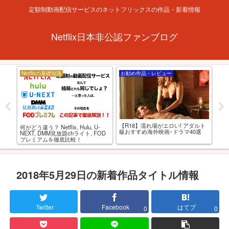
定額制動画配信サービスのネットフリックスの作品・新着情報
Netflix日本非公認ファンブログ
Netflixの基礎知識
お勧め作品・レビュー
特
【R18】濡れ場がエロい! アダルト
海外
ブリ
何がどう違う？ Netflix, Hulu, U-
級おすすめ海外映画･ドラマ40選
の
！
NEXT, DMM見放題chライト, FOD
最強
プレミアムを徹底比較！
2018年5月29日の新着作品タイトル情報
Twitter
Facebook
はてブ
0
0