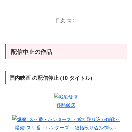
目次
配信中止の作品
国内映画 の配信停止 (10 タイトル)
残酷飯店
爆発! スケ番・ハンターズ ～総括殴り込み作戦～