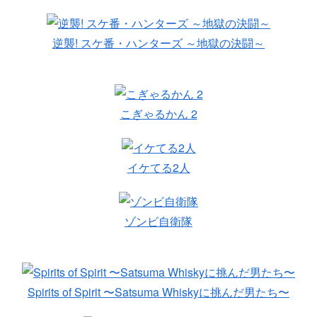
逆襲! スケ番・ハンターズ ～地獄の決闘～
こぎゃるかん 2
イケてる2人
ゾンビ自衛隊
Spirits of Spirit 〜Satsuma Whiskyに挑んだ男たち〜