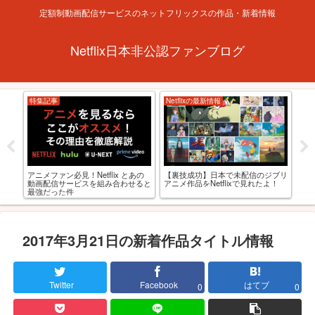
定額制動画配信サービスのネットフリックスの作品・新着情報
Netflix日本非公認ファンブログ
特集記事
Netflixの最新情報
特
アニメファン必見！Netflix とあの
海外
西と
【裏技成功】日本で未配信のジブリ
動画配信サービスを組み合わせると
の
AV
アニメ作品をNetflixで見れたよ！
最強だった件
最強
2017年3月21日の新着作品タイトル情報
Twitter
Facebook
はてブ
0
0