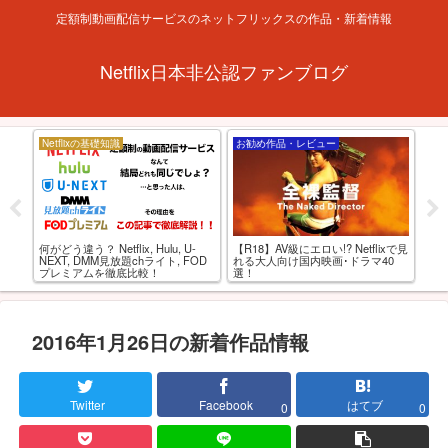
定額制動画配信サービスのネットフリックスの作品・新着情報
Netflix日本非公認ファンブログ
Netflixの基礎知識
お勧め作品・レビュー
お
「
あの
何がどう違う？ Netflix, Hulu, U-
【R18】AV級にエロい!? Netflixで見
で
ると
NEXT, DMM見放題chライト, FOD
れる大人向け国内映画･ドラマ40
プレミアムを徹底比較！
選！
2016年1月26日の新着作品情報
Twitter
Facebook
はてブ
0
0