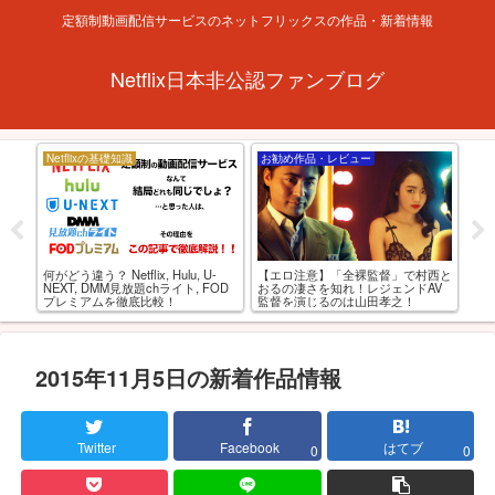
定額制動画配信サービスのネットフリックスの作品・新着情報
Netflix日本非公認ファンブログ
Netflixの基礎知識
お勧め作品・レビュー
お
ルト
アダ
何がどう違う？ Netflix, Hulu, U-
【エロ注意】「全裸監督」で村西と
選
すめ
NEXT, DMM見放題chライト, FOD
おるの凄さを知れ！レジェンドAV
プレミアムを徹底比較！
監督を演じるのは山田孝之！
2015年11月5日の新着作品情報
Twitter
Facebook
はてブ
0
0