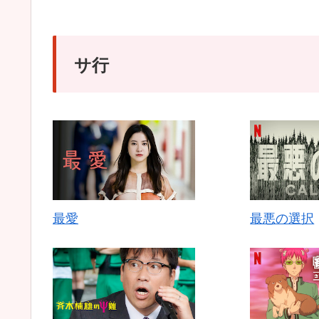
サ行
最愛
最悪の選択