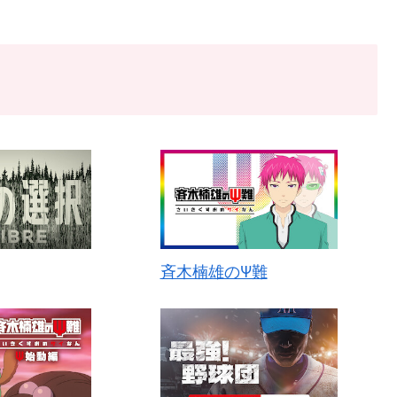
斉木楠雄のΨ難