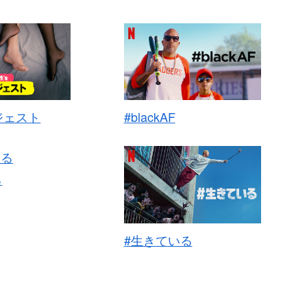
ジェスト
#blackAF
る
#生きている