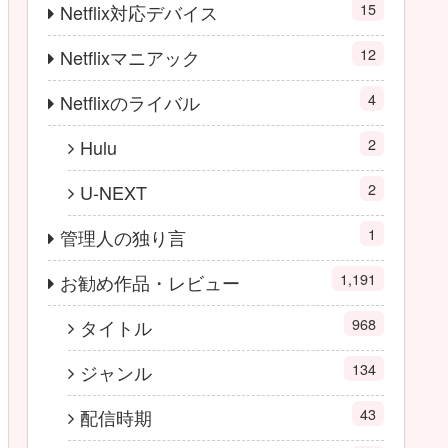
15
Netflix対応デバイス
12
Netflixマニアック
4
Netflixのライバル
2
Hulu
2
U-NEXT
1
管理人の独り言
1,191
お勧め作品・レビュー
968
タイトル
134
ジャンル
43
配信時期