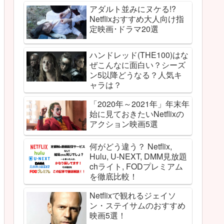
アダルト並みにヌケる!?
Netflixおすすめ大人向け指
定映画･ドラマ20選
ハンドレッド(THE100)はな
ぜこんなに面白い？シーズ
ン5以降どうなる？人気キ
ャラは？
「2020年～2021年」年末年
始に見ておきたいNetflixの
アクション映画5選
何がどう違う？ Netflix,
Hulu, U-NEXT, DMM見放題
chライト, FODプレミアム
を徹底比較！
Netflixで観れるジェイソ
ン・ステイサムのおすすめ
映画5選！