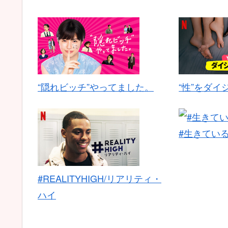
“隠れビッチ”やってました。
“性”をダイ
#生きてい
#REALITYHIGH/リアリティ・
ハイ