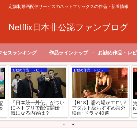
定額制動画配信サービスのネットフリックスの作品・新着情報
Netflix日本非公認ファンブログ
クセスランキング
作品ラインナップ
お勧め作品・レビ
お勧め作品・レビュー
お勧め作品・レビュー
「日本統一外伝」がつい
【R18】濡れ場がエロい!
配
にネトフリで配信開始！
アダルト級おすすめ海外
を
N
気になる内容は？
映画･ドラマ40選