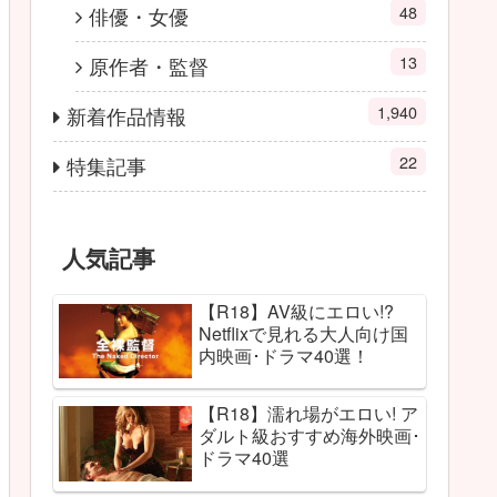
48
俳優・女優
13
原作者・監督
1,940
新着作品情報
22
特集記事
人気記事
【R18】AV級にエロい!?
Netflixで見れる大人向け国
内映画･ドラマ40選！
【R18】濡れ場がエロい! ア
ダルト級おすすめ海外映画･
ドラマ40選