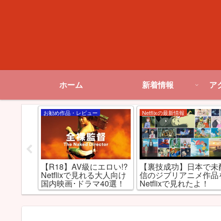
ホーム
新着情報
ア
お勧め作品・レビュー
Netflixの最新情報
見！
【R18】AV級にエロい!?
【裏技成功】日本で未
の動画配信サ
Netflixで見れる大人向け
信のジブリアニメ作品
わせると
国内映画･ドラマ40選！
Netflixで見れたよ！