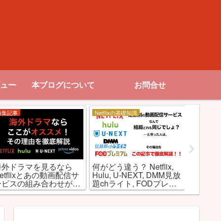
ュー
本ブログについて
お問合せ
特集記事
Netflixの基礎知識
お勧め作品
アダルト
海外ドラマを見るなら
何がどう違う？ Netflix,
Netfl
etflixとあの動画配信サ
Hulu, U-NEXT, DMM見放
指定映画
ービスの組み合わせが最
題chライト, FODプレミ
強な理由とは!?
アムを徹底比較！