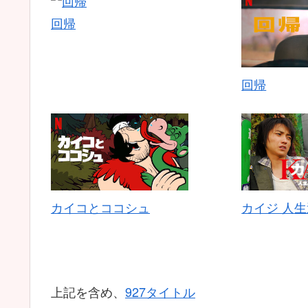
回帰
回帰
カイコとココシュ
カイジ 人
上記を含め、
927タイトル