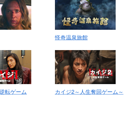
怪奇温泉旅館
生逆転ゲーム
カイジ2～人生奪回ゲーム～