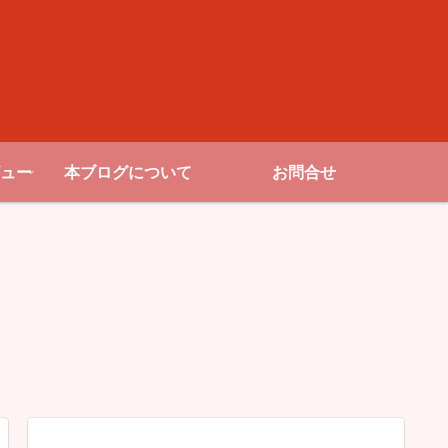
ュー
本ブログについて
お問合せ
etflixの最新情報
お勧め作品・レビュー
お勧め作品
【R18】濡れ場がエロい!
【裏技成功】日本で未配
【R18
アダルト級おすすめ海外
信のジブリアニメ作品を
Netfl
映画･ドラマ40選
etflixで見れたよ！
国内映画