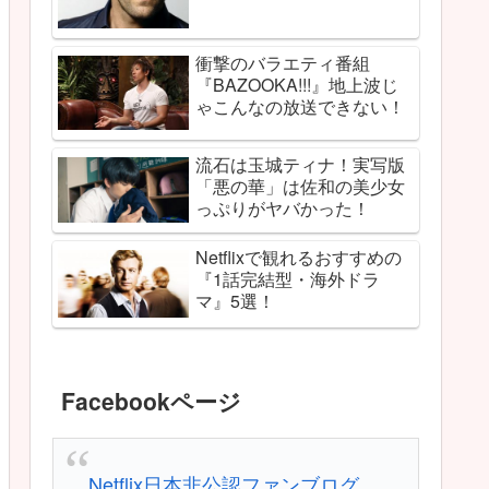
衝撃のバラエティ番組
『BAZOOKA!!!』地上波じ
ゃこんなの放送できない！
流石は玉城ティナ！実写版
「悪の華」は佐和の美少女
っぷりがヤバかった！
Netflixで観れるおすすめの
『1話完結型・海外ドラ
マ』5選！
Facebookページ
Netflix日本非公認ファンブログ