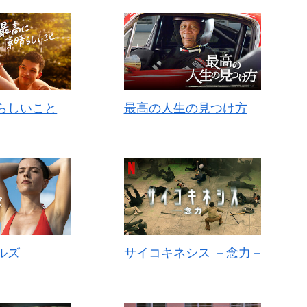
らしいこと
最高の人生の見つけ方
ルズ
サイコキネシス －念力－