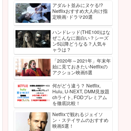
アダルト並みにヌケる!?
Netflixおすすめ大人向け指
定映画･ドラマ20選
ハンドレッド(THE100)はな
ぜこんなに面白い？シーズ
ン5以降どうなる？人気キ
ャラは？
「2020年～2021年」年末年
始に見ておきたいNetflixの
アクション映画5選
何がどう違う？ Netflix,
Hulu, U-NEXT, DMM見放題
chライト, FODプレミアム
を徹底比較！
Netflixで観れるジェイソ
ン・ステイサムのおすすめ
映画5選！