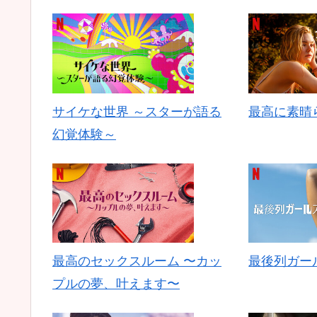
サイケな世界 ～スターが語る
最高に素晴
幻覚体験～
最高のセックスルーム 〜カッ
最後列ガー
プルの夢、叶えます〜