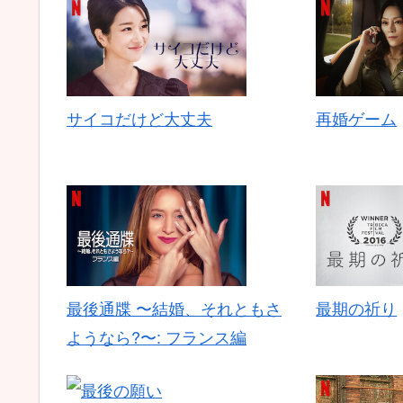
サイコだけど大丈夫
再婚ゲーム
最後通牒 〜結婚、それともさ
最期の祈り
ようなら?〜: フランス編