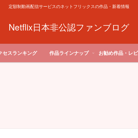
定額制動画配信サービスのネットフリックスの作品・新着情報
Netflix日本非公認ファンブログ
クセスランキング
作品ラインナップ
お勧め作品・レビ
お勧め作品・レビュー
Netflixの基礎知識
N
「日本統一外伝」がつい
何がどう違う？ Netflix,
にネトフリで配信開始！
信サ
Hulu, U-NEXT, DMM見放
気になる内容は？
と
題chライト, FODプレミ
N
アムを徹底比較！