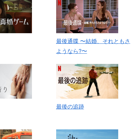
最後通牒 〜結婚、それともさ
ようなら?〜
最後の追跡