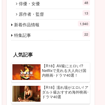
48
俳優・女優
13
原作者・監督
1,940
新着作品情報
22
特集記事
人気記事
【R18】AV級にエロい!?
Netflixで見れる大人向け国
内映画･ドラマ40選！
【R18】濡れ場がエロい! ア
ダルト級おすすめ海外映画･
ドラマ40選