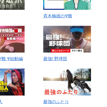
斉木楠雄のΨ難
難 Ψ始動編
最強! 野球団
人
最強のふたり