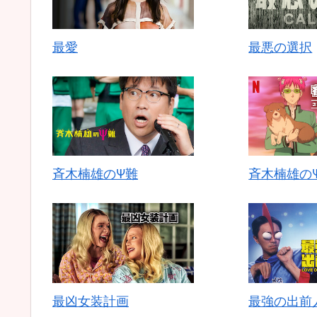
最愛
最悪の選択
斉木楠雄のΨ難
斉木楠雄のΨ
最凶女装計画
最強の出前