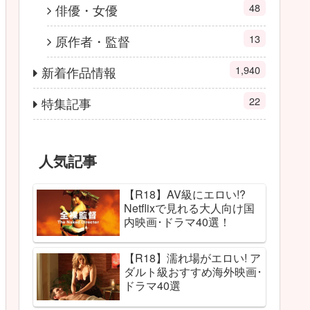
48
俳優・女優
13
原作者・監督
1,940
新着作品情報
22
特集記事
人気記事
【R18】AV級にエロい!?
Netflixで見れる大人向け国
内映画･ドラマ40選！
【R18】濡れ場がエロい! ア
ダルト級おすすめ海外映画･
ドラマ40選