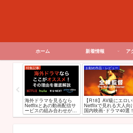
ホーム
新着情報
ア
特集記事
お勧め作品・レビュー
ケる!?
海外ドラマを見るなら
【R18】AV級にエロい!
め大人向け
Netflixとあの動画配信サ
Netflixで見れる大人向
20選
ービスの組み合わせが最
国内映画･ドラマ40選
強な理由とは!?