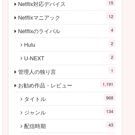
15
Netflix対応デバイス
12
Netflixマニアック
4
Netflixのライバル
2
Hulu
2
U-NEXT
1
管理人の独り言
1,191
お勧め作品・レビュー
968
タイトル
134
ジャンル
43
配信時期