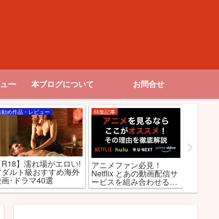
ュー
本ブログについて
お問合せ
お勧め作品・レビュー
特集記事
Netflix
【R18】濡れ場がエロい!
アニメファン必見！
【裏技
アダルト級おすすめ海外
Netflix とあの動画配信サ
信のジ
映画･ドラマ40選
ービスを組み合わせると
Netfl
最強だった件