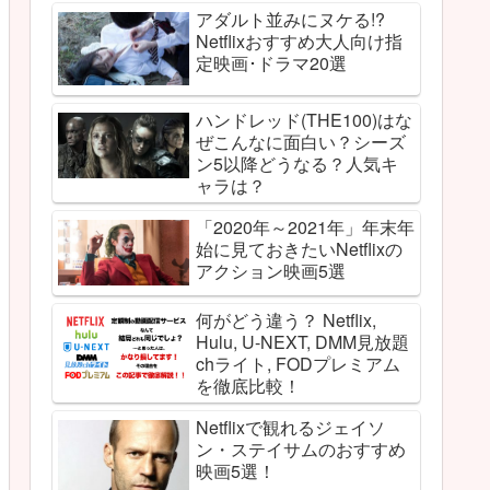
アダルト並みにヌケる!?
Netflixおすすめ大人向け指
定映画･ドラマ20選
ハンドレッド(THE100)はな
ぜこんなに面白い？シーズ
ン5以降どうなる？人気キ
ャラは？
「2020年～2021年」年末年
始に見ておきたいNetflixの
アクション映画5選
何がどう違う？ Netflix,
Hulu, U-NEXT, DMM見放題
chライト, FODプレミアム
を徹底比較！
Netflixで観れるジェイソ
ン・ステイサムのおすすめ
映画5選！