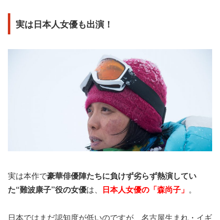
実は日本人女優も出演！
実は本作で
豪華俳優陣たちに負けず劣らず熱演してい
た“難波康子”役の女優
は、
日本人女優の「森尚子」
。
日本ではまだ認知度が低いのですが、名古屋生まれ・イギ