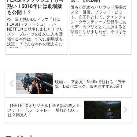
熱い！2018年には劇場版
誰もが認めるハリウッド屈指の
も公開！？
スター俳優、ブラッド・ピッ
ト。次回作として、クエンティ
今、最も熱いDCドラマ「THE
ン・タランティーノ監督作にあ
FLASH（フラッシュ）」が
のディカプリオとに共演すると
NETFLIXに登場しました！プリ
話題になりましたが、今回はそ
ズン・ブレイクのあの二人も登
んな彼のおすすめ映画をご紹介
場する本作は、すでに劇場版も
いたします！
決定！？そんな本作の魅力をお
届け致します！
映画マニア必見！Netflixで観れる『低予
算・B級パニック』映画おすすめ5選！
【NETFLIXオリジナル】全６話の殺人ミ
ステリー「ル・シャレー 離れた13人」
は２回見ろ！