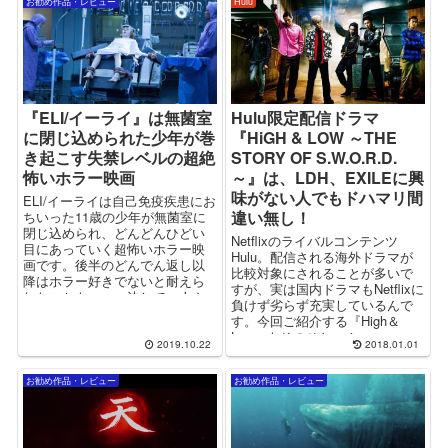
お勧め作品・レビュー
Hulu
『ELI/イーライ』は無菌室
Hulu限定配信ドラマ
に閉じ込められた少年が巻
『HiGH & LOW ～THE
き起こす失禁レベルの超絶
STORY OF S.W.O.R.D.
怖いホラー映画
～』は、LDH、EXILEに興
味がない人でもドハマリ間
ELI/イーライは自己免疫疾患にお
違い無し！
ちいった11歳の少年が無菌室に
閉じ込められ、どんどんひどい
Netflixのライバルコンテンツ
目にあっていく超怖いホラー映
Hulu。配信される海外ドラマが
画です。後半のどんでん返し以
比較対象にされることが多いで
降はホラー好きでないと耐えら
すが、実は国内ドラマもNetflixに
れないかも。。。決して一人や
負けず劣らず充実しているんで
小さな子供とは観ないで下さ
す。今回ご紹介する『High＆
い。
Low』もそのひとつ！
2019.10.22
2018.01.01
お勧め作品・レビュー
お勧め作品・レビュー