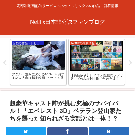
定額制動画配信サービスのネットフリックスの作品・新着情報
Netflix日本非公認ファンブログ
お勧め作品・レビュー
Netflixの最新情報
特
ルト
アダルト並みにヌケる!? Netflixおす
海外
【裏技成功】日本で未配信のジブリ
選
すめ大人向け指定映画･ドラマ20選
の
アニメ作品をNetflixで見れたよ！
最強
超豪華キャスト陣が挑む究極のサバイバ
ル！「エベレスト 3D」ベテラン登山家た
ちを襲った知られざる実話とは一体！？