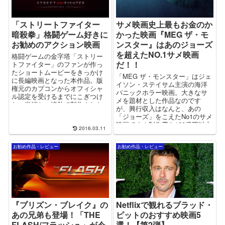
「ストリートファイター
サメ映画史上最もお金のか
暗殺拳」格闘ゲーム好きに
かった映画『MEG ザ・モ
お勧めのアクション映画
ンスター』はあのジョーズ
を超えたNO.1サメ映画
格闘ゲームの金字塔「ストリー
だ！！
トファイター」のファンが作っ
たショートムービーをきっかけ
「MEG ザ・モンスター」はジェ
に長編映画となった本作品。版
イソン・ステイサム主演の海洋
権元のカプコンからオフィシャ
パニックホラー映画。大きなサ
ル認定を受けるまでにこぎつけ
メを題材とした作品なのです
た、半端ない情熱で製作された
が、興行収入はなんと、あの
熱い内容を紹介！殺意の波動の
「ジョーズ」をこえたNo1のサメ
真実とは！？
映画です！制作費も160億円以上
2016.03.11
と膨大で見応えはバッチリ！！
お勧め作品・レビュー
お勧め作品・レビュー
『プリズン・ブレイク』の
Netflixで観れるブラッド・
あの兄弟も登場！「THE
ピットのおすすめ映画5
FLASH/フラッシュ」が今
選！【第2弾】