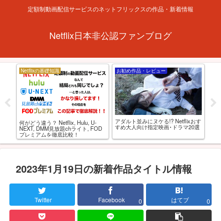
定額制動画配信サービスのネットフリックスの作品・新着情報
Netflix日本非公認ファンブログ
Netflixの基礎知識
お勧め作品・レビュー
お
フリ
アダルト並みにヌケる!? Netflixおす
何がどう違う？ Netflix, Hulu, U-
【
すめ大人向け指定映画･ドラマ20選
NEXT, DMM見放題chライト, FOD
おる
プレミアムを徹底比較！
監
2023年1月19日の新着作品タイトル情報
Twitter
Facebook
はてブ
0
0