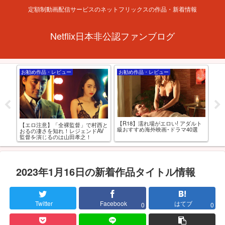
定額制動画配信サービスのネットフリックスの作品・新着情報
Netflix日本非公認ファンブログ
お勧め作品・レビュー
お勧め作品・レビュー
Ne
フリ
【R18】濡れ場がエロい! アダルト
【エロ注意】「全裸監督」で村西と
【
級おすすめ海外映画･ドラマ40選
おるの凄さを知れ！レジェンドAV
アニ
監督を演じるのは山田孝之！
2023年1月16日の新着作品タイトル情報
Twitter
Facebook
はてブ
0
0