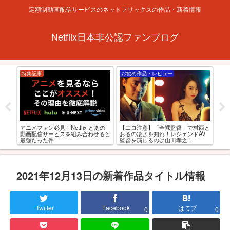
定額制動画配信サービスのネットフリックスの作品・新着情報
Netflix日本非公認ファンブログ
Netflixの最新情報
お勧め作品・レビュー
特
アダルト並みにヌケる!? Netflixおす
海外
西と
【裏技成功】日本で未配信のジブリ
すめ大人向け指定映画･ドラマ20選
の
AV
アニメ作品をNetflixで見れたよ！
最強
2021年12月13日の新着作品タイトル情報
Twitter
Facebook
はてブ
0
0