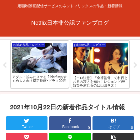
定額制動画配信サービスのネットフリックスの作品・新着情報
Netflix日本非公認ファンブログ
お勧め作品・レビュー
お勧め作品・レビュー
特
アダルト並みにヌケる!? Netflixおす
海外
-
【エロ注意】「全裸監督」で村西と
すめ大人向け指定映画･ドラマ20選
の
OD
おるの凄さを知れ！レジェンドAV
最強
監督を演じるのは山田孝之！
2021年10月22日の新着作品タイトル情報
Twitter
Facebook
はてブ
0
0