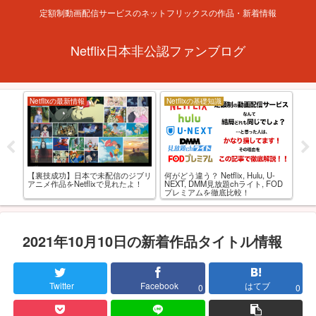
定額制動画配信サービスのネットフリックスの作品・新着情報
Netflix日本非公認ファンブログ
Netflixの最新情報
Netflixの基礎知識
お
とあ
【裏技成功】日本で未配信のジブリ
何がどう違う？ Netflix, Hulu, U-
【R
せが
アニメ作品をNetflixで見れたよ！
NEXT, DMM見放題chライト, FOD
れる
プレミアムを徹底比較！
選
2021年10月10日の新着作品タイトル情報
Twitter
Facebook
はてブ
0
0