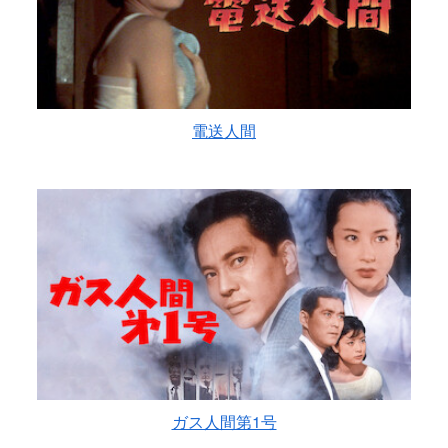
電送人間
ガス人間第1号