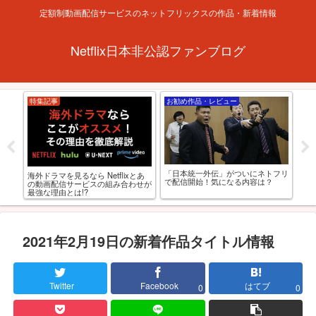
定額制動画配信サービスのネットフリックスの作品・新着情報
Netflix日本非公認ファンブログ
特集記事
お勧め作品・レビュー
お
「日本統一外伝」がついにネトフリ
海外ドラマを見るなら Netflixとあ
西と
【R
で配信開始！気になる内容は？
の動画配信サービスの組み合わせが
AV
れる
最強な理由とは!?
選
2021年2月19日の新着作品タイトル情報
Twitter
Facebook
はてブ
0
0